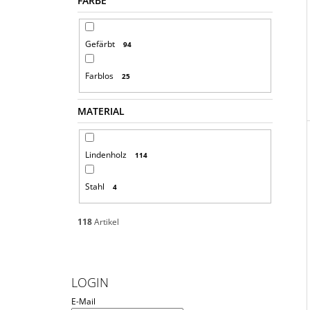
FARBE
Gefärbt
94
Farblos
25
MATERIAL
Lindenholz
114
Stahl
4
118
Artikel
LOGIN
E-Mail