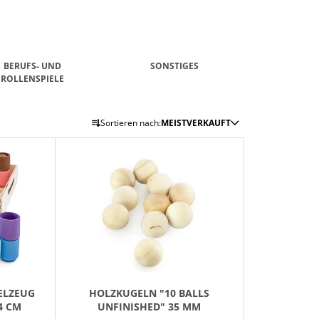
BERUFS- UND
SONSTIGES
ROLLENSPIELE
P
Sortieren nach:
MEISTVERKAUFT
R
O
D
U
K
T
S
O
R
ELZEUG
HOLZKUGELN "10 BALLS
T
4 CM
UNFINISHED" 35 MM