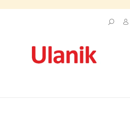
SUCH
L
WAS SUCHEN SIE?
SUCHEN
WIR EMPFEHLEN
MONTESSORI HOLZSPIELZEUG "BÄLLE
HOLZKUGELN "1
IN TASSEN“ 4 CM
35 MM