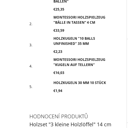
BÄLLEN‟
€25,35
MONTESSORI HOLZSPIELZEUG
"BÄLLE IN TASSEN“ 4 CM
€33,59
HOLZKUGELN "10 BALLS
UNFINISHED" 35 MM
€2,23
MONTESSORI HOLZSPIELZEUG
"KUGELN AUF TELLERN"
€16,03
HOLZKUGELN 30 MM 10 STÜCK
€1,94
HODNOCENÍ PRODUKTŮ
Holzset "3 kleine Holzlöffel" 14 cm