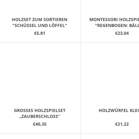
HOLZSET ZUM SORTIEREN
MONTESSORI HOLZSPI
"SCHÜSSEL UND LÖFFEL"
"REGENBOGEN: BÄLL
TASSEN"
€5,81
€23,04
GROSSES HOLZSPIELSET „
HOLZWÜRFEL KLE
ZAUBERSCHLOSS“
€40,35
€21,22