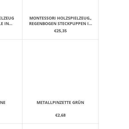
ELZEUG
MONTESSORI HOLZSPIELZEUG„
E IN
REGENBOGEN STECKPUPPEN IN
TASSEN MIT ZIPFELMÜTZEN
€25,35
UND BÄLLEN. 2. VERSION
INE
METALLPINZETTE GRÜN
€2,68