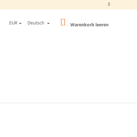
WARENKORB
EN
EUR
Deutsch
Warenkorb leeren
OGIN
0 BALLS UNFINISHED"