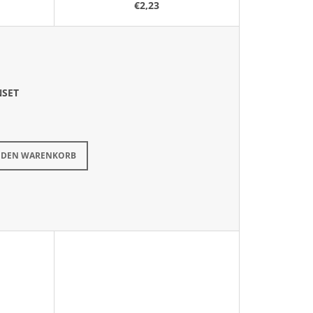
I
€2,23
E
R
U
N
G
NSET
ügbar
(>10 St)
N DEN WARENKORB