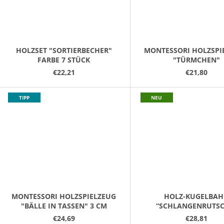
HOLZSET "SORTIERBECHER"
MONTESSORI HOLZSPI
FARBE 7 STÜCK
"TÜRMCHEN"
€22,21
€21,80
TIPP
NEU
MONTESSORI HOLZSPIELZEUG
HOLZ-KUGELBA
"BÄLLE IN TASSEN" 3 CM
“SCHLANGENRUTSC
€24,69
€28,81