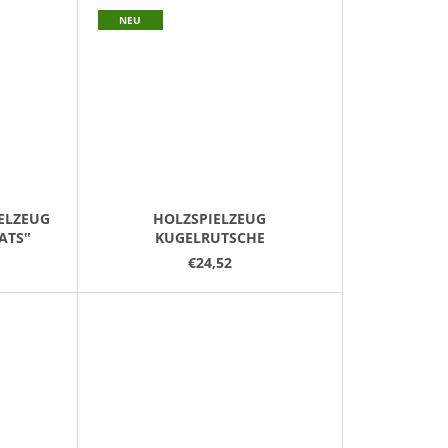
NEU
ELZEUG
HOLZSPIELZEUG
ATS‟
KUGELRUTSCHE
€24,52