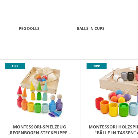
€33,59
€2,23
PEG DOLLS
BALLS IN CUPS
L
TIPP
TIPP
S
T
E
D
E
R
P
MONTESSORI-SPIELZEUG
MONTESSORI HOLZSPI
„REGENBOGEN STECKPUPPEN
"BÄLLE IN TASSEN“ 
R