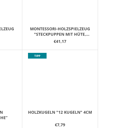
ELZEUG
MONTESSORI-HOLZSPIELZEUG
"STECKPUPPEN MIT HÜTE,
BETTEN UND TASSEN"
€41,17
TIPP
HN
HOLZKUGELN "12 KUGELN" 4CM
HE”
€7,79