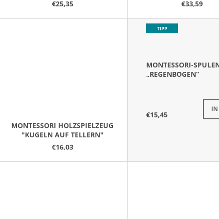
IN TASSEN MIT ZIPFELMÜTZEN
€25,35
€33,59
O
UND BÄLLEN‟
D
TIPP
U
K
T
MONTESSORI-SPULE
E
„REGENBOGEN“
Verf
I
€15,45
MONTESSORI HOLZSPIELZEUG
"KUGELN AUF TELLERN"
€16,03