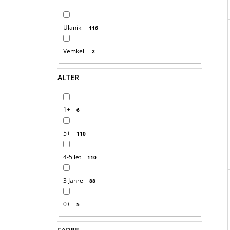
Ulanik
116
Vemkel
2
ALTER
1+
6
5+
110
4-5 let
110
3 Jahre
88
0+
5