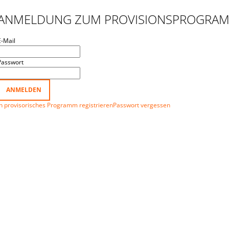
€33,59
€2,23
ANMELDUNG ZUM PROVISIONSPROGRA
E-Mail
Passwort
ANMELDEN
In provisorisches Programm registrieren
Passwort vergessen