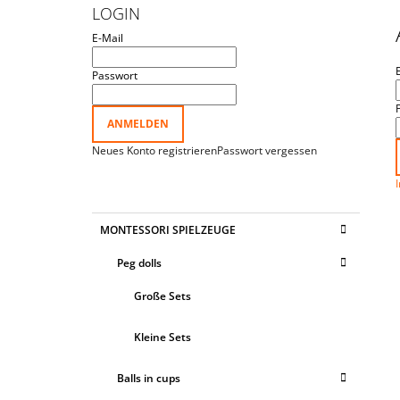
TASSEN MIT ZIPFELMÜTZEN UND
I
LOGIN
BÄLLEN‟
T
€25,35
E-Mail
E
N
Passwort
L
E
ANMELDEN
I
Neues Konto registrieren
Passwort vergessen
S
T
E
K
Kategorien
MONTESSORI SPIELZEUGE
A
überspringen
T
Peg dolls
E
G
Große Sets
O
R
I
Kleine Sets
E
N
Balls in cups