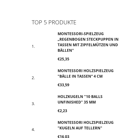
Facebook
Instagram
TikTok
YouTube
TOP 5 PRODUKTE
MONTESSORI-SPIELZEUG
„REGENBOGEN STECKPUPPEN IN
TASSEN MIT ZIPFELMÜTZEN UND
BÄLLEN‟
€25,35
MONTESSORI HOLZSPIELZEUG
"BÄLLE IN TASSEN“ 4 CM
€33,59
HOLZKUGELN "10 BALLS
UNFINISHED" 35 MM
€2,23
MONTESSORI HOLZSPIELZEUG
"KUGELN AUF TELLERN"
€16,03