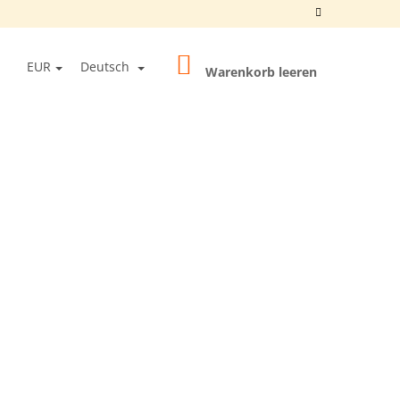
WARENKORB
EN
EUR
Deutsch
Warenkorb leeren
OGIN
0 BALLS UNFINISHED"