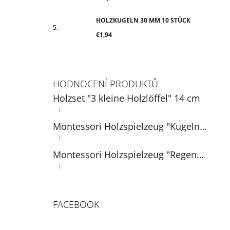
HOLZKUGELN 30 MM 10 STÜCK
€1,94
HODNOCENÍ PRODUKTŮ
Holzset "3 kleine Holzlöffel" 14 cm
|
Die Produktbewertung beträgt 5 von 5 Sternen.
Montessori Holzspielzeug "Kugeln auf Tellern"
|
Die Produktbewertung beträgt 5 von 5 Sternen.
Montessori Holzspielzeug "Regenbogen: Bälle in Tassen" 3 cm
|
Die Produktbewertung beträgt 5 von 5 Sternen.
FACEBOOK