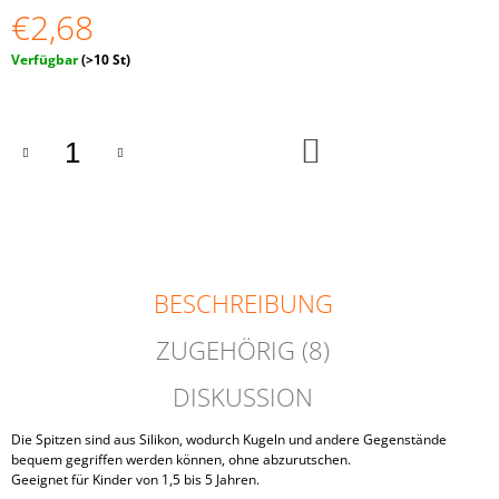
10
€2,68
STÜCK
Verkaufspreis:
Verfügbar
(>10 St)
€1,94
IN
DEN
WARENKORB
BESCHREIBUNG
ZUGEHÖRIG (8)
DISKUSSION
Die Spitzen sind aus Silikon, wodurch Kugeln und andere Gegenstände
bequem gegriffen werden können, ohne abzurutschen.
Geeignet für Kinder von 1,5 bis 5 Jahren.