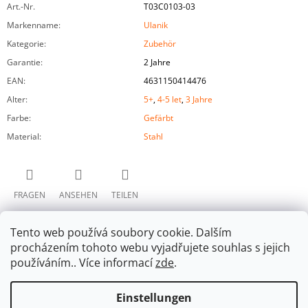
Art.-Nr.
T03C0103-03
Markenname
:
Ulanik
Kategorie
:
Zubehör
Garantie
:
2 Jahre
EAN
:
4631150414476
Alter
:
5+
,
4-5 let
,
3 Jahre
Farbe
:
Gefärbt
Material
:
Stahl
FRAGEN
ANSEHEN
TEILEN
Tento web používá soubory cookie. Dalším
procházením tohoto webu vyjadřujete souhlas s jejich
používáním.. Více informací
zde
.
Einstellungen
F