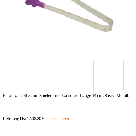
SUCHEN
W
I
R
E
M
P
F
E
H
Kinderpinzette zum Spielen und Sortieren, Länge 14 cm, Basis - Metall.
L
E
N
Lieferung bis:
12.08.2026
Lieferoptionen
HOLZKUGELN
30
MM