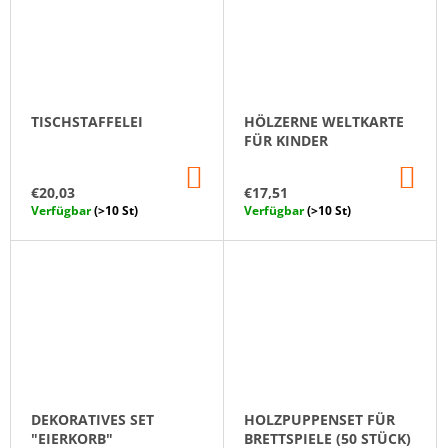
TISCHSTAFFELEI
HÖLZERNE WELTKARTE
FÜR KINDER
IN
IN
DEN
DE
€20,03
€17,51
WARENKORB
WA
Verfügbar
(>10 St)
Verfügbar
(>10 St)
DEKORATIVES SET
HOLZPUPPENSET FÜR
"EIERKORB"
BRETTSPIELE (50 STÜCK)