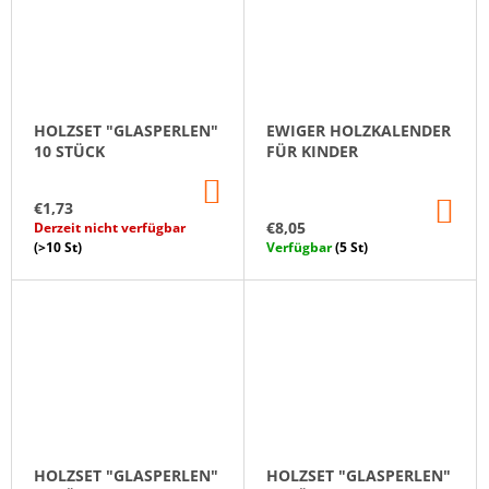
HOLZSET "GLASPERLEN"
EWIGER HOLZKALENDER
10 STÜCK
FÜR KINDER
IN
DEN
IN
€1,73
WARENKORB
DE
€8,05
Derzeit nicht verfügbar
WA
(>10 St)
Verfügbar
(5 St)
HOLZSET "GLASPERLEN"
HOLZSET "GLASPERLEN"