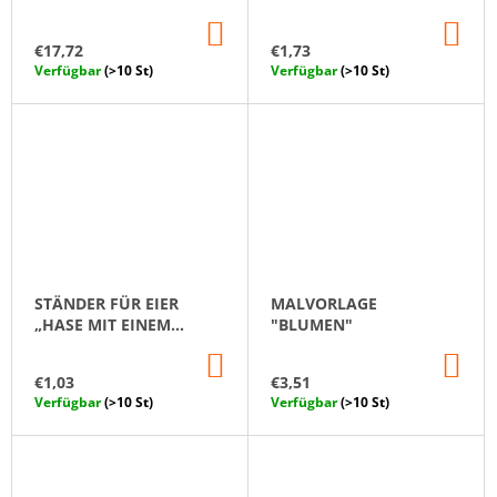
PEG DOLLS SET
IN
IN
DEN
DE
€17,72
€1,73
WARENKORB
WA
Verfügbar
(>10 St)
Verfügbar
(>10 St)
STÄNDER FÜR EIER
MALVORLAGE
„HASE MIT EINEM
"BLUMEN"
WAGEN“
IN
IN
DEN
DE
€1,03
€3,51
WARENKORB
WA
Verfügbar
(>10 St)
Verfügbar
(>10 St)