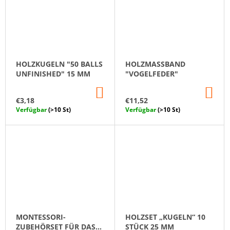
HOLZKUGELN "50 BALLS
HOLZMASSBAND "
UNFINISHED" 15 MM
VOGELFEDER"
IN
IN
DEN
DE
€3,18
€11,52
WARENKORB
WA
Verfügbar
(>10 St)
Verfügbar
(>10 St)
MONTESSORI-
HOLZSET „KUGELN“ 10
ZUBEHÖRSET FÜR DAS
STÜCK 25 MM