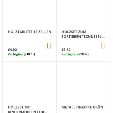
HOLZTABLETT 12 ZELLEN
HOLZSET ZUM
SORTIEREN "SCHÜSSEL
UND LÖFFEL"
IN
IN
DEN
DE
€4,92
€5,82
WARENKORB
WA
Verfügbar
(>10 St)
Verfügbar
(>10 St)
HOLZSET MIT
METALLPINZETTE GRÜN
KINDERMÖBELN FÜR