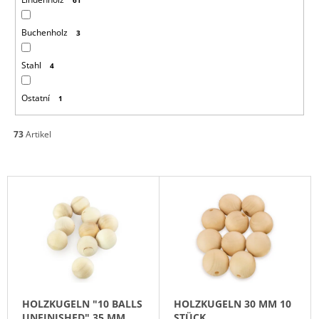
Buchenholz
3
Stahl
4
Ostatní
1
73
Artikel
L
I
S
T
E
D
E
HOLZKUGELN "10 BALLS
HOLZKUGELN 30 MM 10
R
UNFINISHED" 35 MM
STÜCK