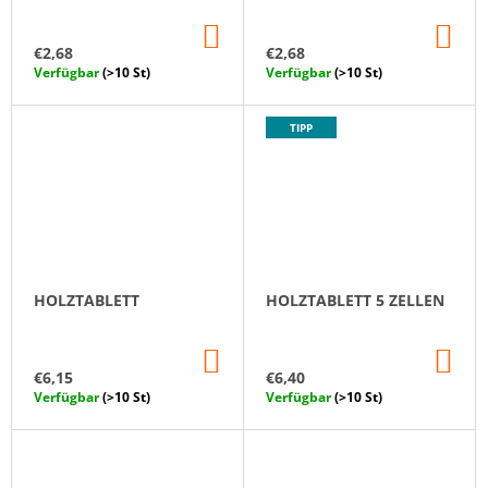
IN
IN
DEN
DE
€2,68
€2,68
WARENKORB
WA
Verfügbar
(>10 St)
Verfügbar
(>10 St)
TIPP
HOLZTABLETT
HOLZTABLETT 5 ZELLEN
IN
IN
DEN
DE
€6,15
€6,40
WARENKORB
WA
Verfügbar
(>10 St)
Verfügbar
(>10 St)