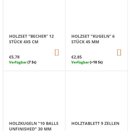
HOLZSET "BECHER“ 12
HOLZSET "KUGELN“ 6
STÜCK 4X5 CM
STÜCK 45 MM
IN
IN
DEN
DE
€5,78
€2,85
WARENKORB
WA
Verfügbar
(7 St)
Verfügbar
(>10 St)
HOLZKUGELN "10 BALLS
HOLZTABLETT 9 ZELLEN
UNFINISHED" 30 MM