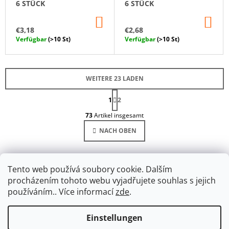
6 STÜCK
6 STÜCK
IN
IN
DEN
DE
€3,18
€2,68
WARENKORB
WA
Verfügbar
(>10 St)
Verfügbar
(>10 St)
WEITERE 23 LADEN
P
1
A
2
S
G
73
Artikel insgesamt
I
T
N
E
NACH OBEN
I
U
E
E
R
U
R
N
E
Tento web používá soubory cookie. Dalším
G
L
procházením tohoto webu vyjadřujete souhlas s jejich
E
používáním.. Více informací
zde
.
M
E
N
Einstellungen
F
T
Facebook