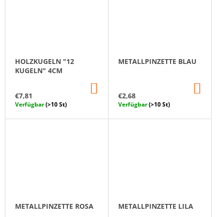
HOLZKUGELN "12
METALLPINZETTE BLAU
KUGELN" 4CM
IN
IN
DEN
DE
€7,81
€2,68
WARENKORB
WA
Verfügbar
(>10 St)
Verfügbar
(>10 St)
METALLPINZETTE ROSA
METALLPINZETTE LILA