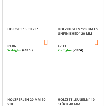
HOLZSET "5 PILZE"
HOLZKUGELN "20 BALLS
UNFINISHED" 20 MM
IN
IN
DEN
DE
€1,86
€2,11
WARENKORB
WA
Verfügbar
(>10 St)
Verfügbar
(>10 St)
HOLZPERLEN 20 MM 30
HOLZSET „KUGELN“ 10
STK
STÜCK 40 MM