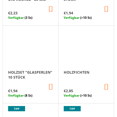
P
IN
IN
R
DEN
DE
€2,23
€1,94
WARENKORB
WA
O
Verfügbar
(3 St)
Verfügbar
(>10 St)
D
U
K
T
E
HOLZSET "GLASPERLEN"
HOLZFICHTEN
10 STÜCK
IN
IN
DEN
DE
€1,94
€2,85
WARENKORB
WA
Verfügbar
(8 St)
Verfügbar
(>10 St)
TIPP
TIPP