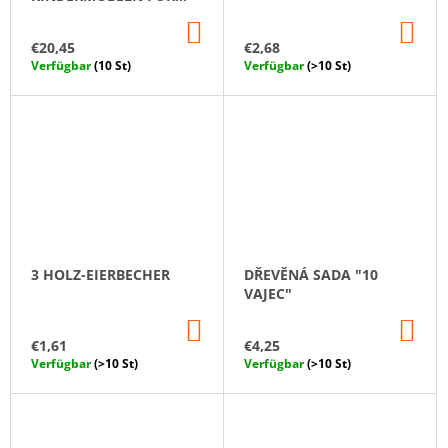
PUPPEN
IN
IN
DEN
DE
€20,45
€2,68
WARENKORB
WA
Verfügbar
(10 St)
Verfügbar
(>10 St)
3 HOLZ-EIERBECHER
DŘEVĚNÁ SADA "10
VAJEC"
IN
IN
DEN
DE
€1,61
€4,25
WARENKORB
WA
Verfügbar
(>10 St)
Verfügbar
(>10 St)