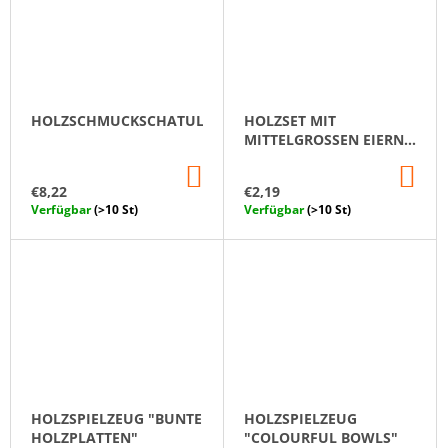
HOLZSCHMUCKSCHATULLE
HOLZSET MIT
MITTELGROSSEN EIERN, 5
STÜCK
IN
IN
DEN
DE
€8,22
€2,19
WARENKORB
WA
Verfügbar
(>10 St)
Verfügbar
(>10 St)
HOLZSPIELZEUG "BUNTE
HOLZSPIELZEUG
HOLZPLATTEN"
"COLOURFUL BOWLS"