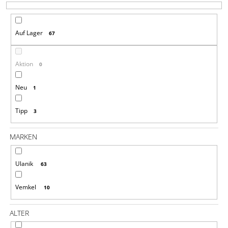
T
S
Auf Lager
67
O
SUCHEN
R
T
Aktion
0
I
W
E
Neu
1
I
R
R
E
Tipp
3
U
M
N
P
MARKEN
F
G
E
H
Ulanik
63
L
E
N
Vemkel
10
HOLZKUGELN
ALTER
30
MM