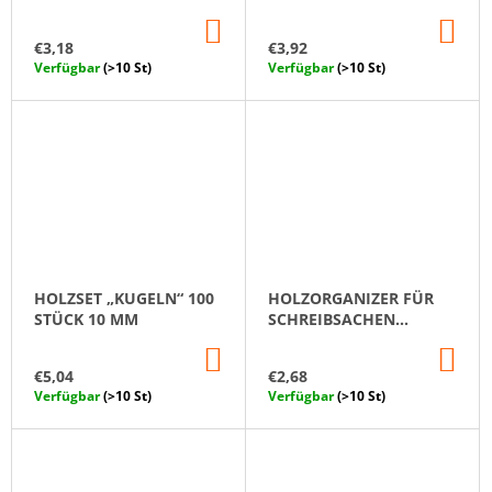
IN
IN
DEN
DE
€3,18
€3,92
WARENKORB
WA
Verfügbar
(>10 St)
Verfügbar
(>10 St)
HOLZSET „KUGELN“ 100
HOLZORGANIZER FÜR
STÜCK 10 MM
SCHREIBSACHEN
„KLEINES HAUS“
IN
IN
DEN
DE
€5,04
€2,68
WARENKORB
WA
Verfügbar
(>10 St)
Verfügbar
(>10 St)