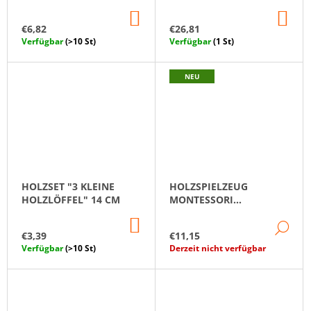
IN
IN
DEN
DE
€6,82
€26,81
WARENKORB
WA
Verfügbar
(>10 St)
Verfügbar
(1 St)
NEU
HOLZSET "3 KLEINE
HOLZSPIELZEUG
HOLZLÖFFEL" 14 CM
MONTESSORI
"SCHUBLADE MIT
IN
WÜRFEL UND KUGEL"
DE
DEN
€3,39
€11,15
WARENKORB
Verfügbar
(>10 St)
Derzeit nicht verfügbar