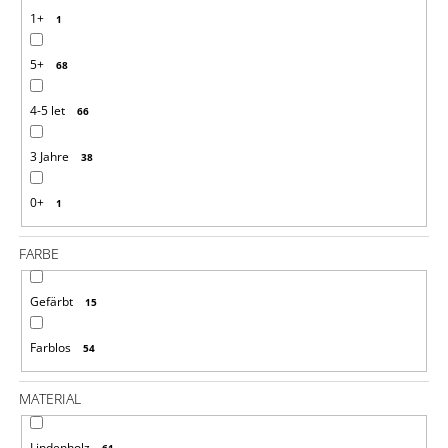
10
1+
1
STÜCK
€1,94
5+
68
4-5 let
66
3 Jahre
38
0+
1
FARBE
Gefärbt
15
Farblos
54
MATERIAL
Lindenholz
61