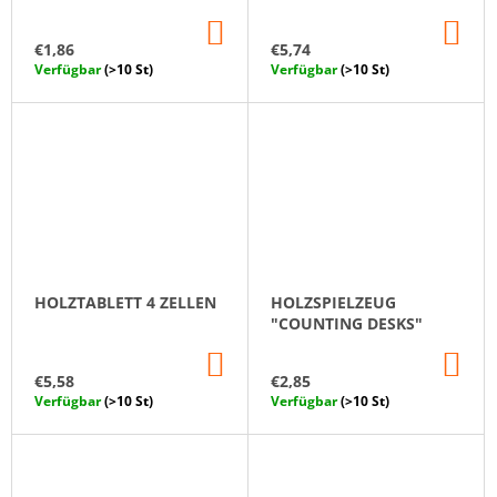
IN
IN
DEN
DE
€1,86
€5,74
WARENKORB
WA
Verfügbar
(>10 St)
Verfügbar
(>10 St)
HOLZTABLETT 4 ZELLEN
HOLZSPIELZEUG
"COUNTING DESKS"
IN
IN
DEN
DE
€5,58
€2,85
WARENKORB
WA
Verfügbar
(>10 St)
Verfügbar
(>10 St)