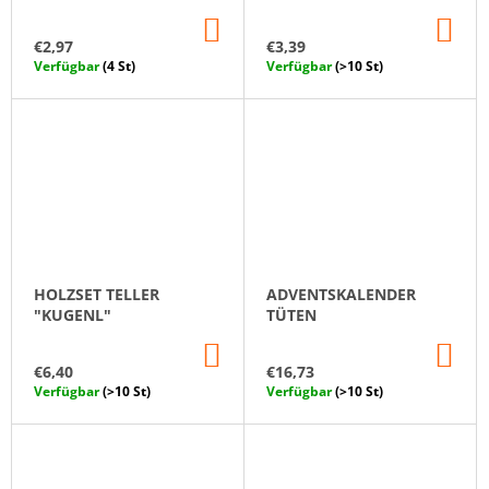
IN
IN
DEN
DE
€2,97
€3,39
WARENKORB
WA
Verfügbar
(4 St)
Verfügbar
(>10 St)
HOLZSET TELLER
ADVENTSKALENDER
"KUGENL"
TÜTEN
IN
IN
DEN
DE
€6,40
€16,73
WARENKORB
WA
Verfügbar
(>10 St)
Verfügbar
(>10 St)