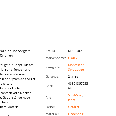
räzision und Sorgfalt
Art.-Nr.
KTS-PR02
für einen
Markenname
:
Ulanik
zeuge für Babys. Dieses
Montessori
Kategorie
:
en Jahren erfunden und
Spielzeuge
 den verschiedenen
Garantie
:
2 Jahre
ln der Pyramide erwirbt
igkeiten.
46801367533
EAN
:
inmotorik, die
68
phantasievolle Denken
5+
,
4-5 let
,
3
rnt, Gegenstände nach
Alter
:
Jahre
ichen.
chem Material -
Farbe
:
Gefärbt
Material
:
Lindenholz