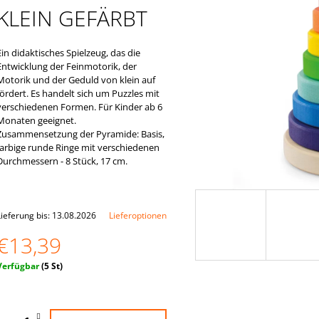
€33,59
€2,23
KLEIN GEFÄRBT
Ein didaktisches Spielzeug, das die
Entwicklung der Feinmotorik, der
Motorik und der Geduld von klein auf
fördert. Es handelt sich um Puzzles mit
verschiedenen Formen. Für Kinder ab 6
Monaten geeignet.
Zusammensetzung der Pyramide: Basis,
farbige runde Ringe mit verschiedenen
Durchmessern - 8 Stück, 17 cm.
Lieferung bis:
13.08.2026
Lieferoptionen
€13,39
erkaufspreis:
Verfügbar
(5 St)