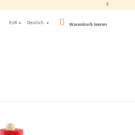
WARENKORB
EN
EUR
Deutsch
Warenkorb leeren
OGIN
0 BALLS UNFINISHED"