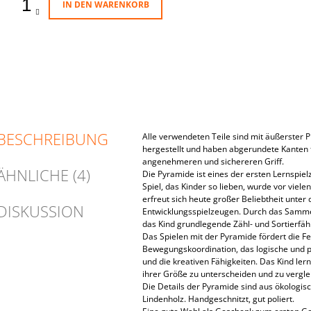
IN DEN WARENKORB
BESCHREIBUNG
Alle verwendeten Teile sind mit äußerster P
hergestellt und haben abgerundete Kanten 
angenehmeren und sichereren Griff.
ÄHNLICHE (4)
Die Pyramide ist eines der ersten Lernspiel
Spiel, das Kinder so lieben, wurde vor viel
erfreut sich heute großer Beliebtheit unter
DISKUSSION
Entwicklungsspielzeugen. Durch das Samme
das Kind grundlegende Zähl- und Sortierfäh
Das Spielen mit der Pyramide fördert die Fe
Bewegungskoordination, das logische und 
und die kreativen Fähigkeiten. Das Kind le
ihrer Größe zu unterscheiden und zu vergle
Die Details der Pyramide sind aus ökologis
Lindenholz. Handgeschnitzt, gut poliert.