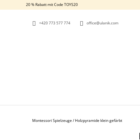
W
Zum
20 % Rabatt mit Code TOYS20
Inhalt
A
ZURÜCK
ZURÜCK
springen
ZUM
ZUM
R
EINKAUFEN
EINKAUFEN
+420 773 577 774
office@ulanik.com
E
N
K
O
R
B
Startseite
Montessori Spielzeuge
/
Holzpyramide klein gefärbt
S
MONTESSORI-SPIELZEUG
E
„REGENBOGEN STECKPUPPEN IN