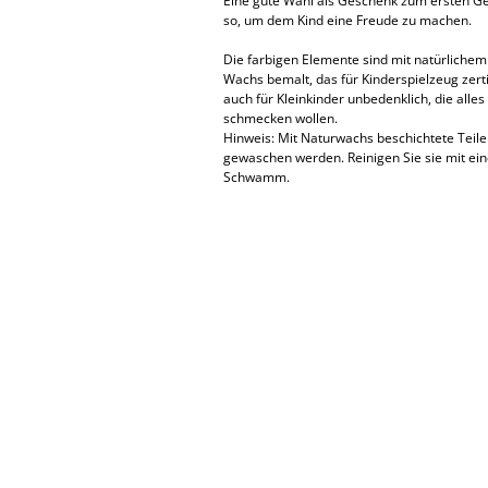
Eine gute Wahl als Geschenk zum ersten Ge
so, um dem Kind eine Freude zu machen.
Die farbigen Elemente sind mit natürliche
Wachs bemalt, das für Kinderspielzeug zertif
auch für Kleinkinder unbedenklich, die alle
schmecken wollen.
Hinweis: Mit Naturwachs beschichtete Teile 
gewaschen werden. Reinigen Sie sie mit ei
Schwamm.