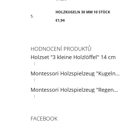
HOLZKUGELN 30 MM 10 STÜCK
€1,94
HODNOCENÍ PRODUKTŮ
Holzset "3 kleine Holzlöffel" 14 cm
|
Die Produktbewertung beträgt 5 von 5 Sternen.
Montessori Holzspielzeug "Kugeln auf Tellern"
|
Die Produktbewertung beträgt 5 von 5 Sternen.
Montessori Holzspielzeug "Regenbogen: Bälle in Tassen" 3 cm
|
Die Produktbewertung beträgt 5 von 5 Sternen.
FACEBOOK