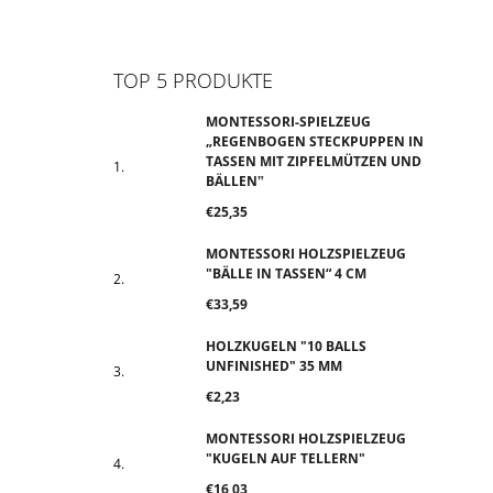
Facebook
Instagram
TikTok
YouTube
TOP 5 PRODUKTE
MONTESSORI-SPIELZEUG
„REGENBOGEN STECKPUPPEN IN
TASSEN MIT ZIPFELMÜTZEN UND
BÄLLEN‟
€25,35
MONTESSORI HOLZSPIELZEUG
"BÄLLE IN TASSEN“ 4 CM
€33,59
HOLZKUGELN "10 BALLS
UNFINISHED" 35 MM
€2,23
MONTESSORI HOLZSPIELZEUG
"KUGELN AUF TELLERN"
€16,03