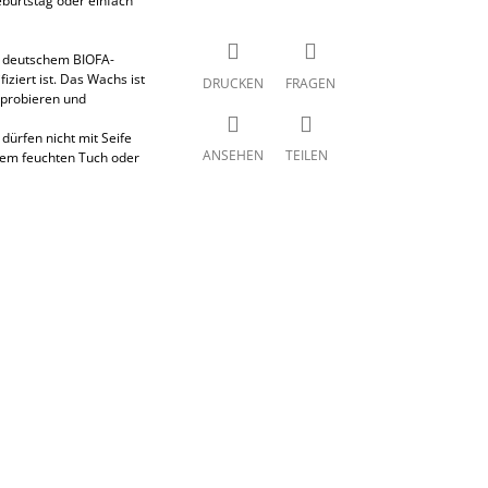
burtstag oder einfach
m deutschem BIOFA-
iziert ist. Das Wachs ist
DRUCKEN
FRAGEN
s probieren und
dürfen nicht mit Seife
ANSEHEN
TEILEN
nem feuchten Tuch oder