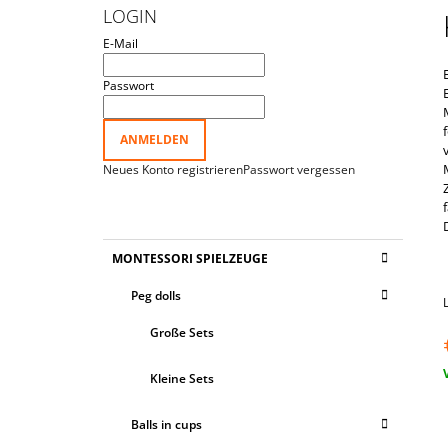
TASSEN MIT ZIPFELMÜTZEN UND
I
LOGIN
BÄLLEN‟
T
€25,35
E-Mail
E
N
Passwort
L
E
ANMELDEN
I
Neues Konto registrieren
Passwort vergessen
S
T
E
K
Kategorien
MONTESSORI SPIELZEUGE
A
überspringen
T
Peg dolls
E
G
Große Sets
O
R
V
I
Kleine Sets
E
N
Balls in cups