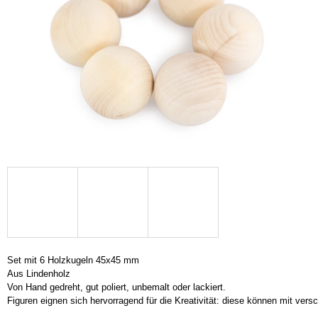
SUCHEN
W
I
R
E
M
P
F
E
H
L
E
N
Set mit 6 Holzkugeln 45x45 mm

Aus Lindenholz

Von Hand gedreht, gut poliert, unbemalt oder lackiert.

MONTESSORI
Figuren eignen sich hervorragend für die Kreativität: diese können mit vers
HOLZSPIELZEUG
"BÄLLE