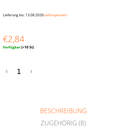
IN
TASSEN“
4
Lieferung bis:
13.08.2026
Lieferoptionen
CM
€33,59
€2,84
Verkaufspreis:
Verfügbar
(>10 St)
BESCHREIBUNG
ZUGEHÖRIG (8)