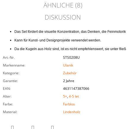
ÄHNLICHE (8)
DISKUSSION
Das Set fördert die visuelle Konzentration, das Denken, die Feinmotorik,
Kann für Kunst- und Designprojekte verwendet werden.
Da die Kugeln aus Holz sind, ist es nicht empfehlenswert, sie unter fli
Art.-Nr.
STS0208U
Markenname
:
Ulanik
Kategorie
:
Zubehör
Garantie
:
2 Jahre
EAN
:
4631147387066
Alter
:
5+
,
4-5 let
Farbe
:
Farblos
Material
:
Lindenholz