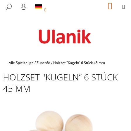
W
Zum
WARE
M
SUCHEN
Inhalt
A
LOGIN
ZURÜCK
ZURÜCK
springen
ZUM
ZUM
R
E
W
N
A
K
S
O
S
R
U
B
Startseite
Alle Spielzeuge
/
Zubehör
/
Holzset "Kugeln“ 6 Stück 45 mm
C
HOLZSET "KUGELN“ 6 STÜCK
H
E
45 MM
N
S
I
E
?