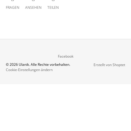
FRAGEN
ANSEHEN
TEILEN
F
Facebook
U
© 2026 Ulanik. Alle Rechte vorbehalten.
Erstellt von Shoptet
SS
Cookie-Einstellungen ändern
Z
E
I
L
E