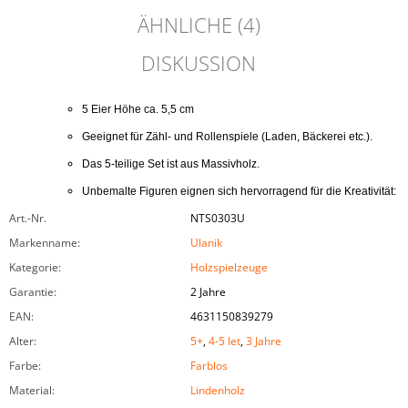
ÄHNLICHE (4)
DISKUSSION
5 Eier Höhe ca. 5,5 cm
Das 5-teilige Set ist aus Massivholz.
Unbemalte Figuren eignen sich hervorragend für die Kreativität: d
Art.-Nr.
NTS0303U
Markenname
:
Ulanik
Kategorie
:
Holzspielzeuge
Garantie
:
2 Jahre
EAN
:
4631150839279
Alter
:
5+
,
4-5 let
,
3 Jahre
Farbe
:
Farblos
Material
:
Lindenholz