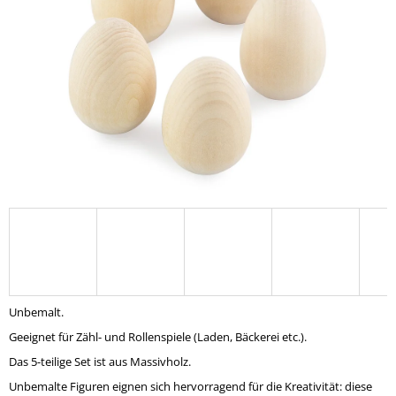
SUCHEN
W
I
R
E
M
P
F
E
H
L
E
Unbemalt.
N
Geeignet für Zähl- und Rollenspiele (Laden, Bäckerei etc.).
Das 5-teilige Set ist aus Massivholz.
HOLZKUGELN
30
Unbemalte Figuren eignen sich hervorragend für die Kreativität: diese
MM