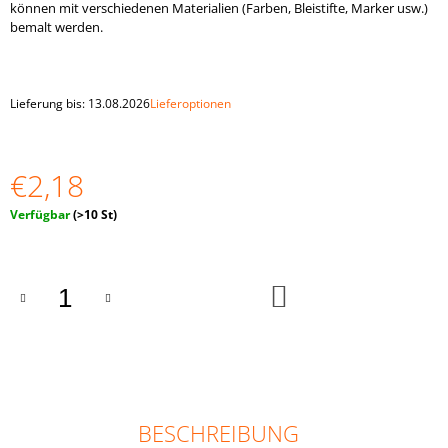
können mit verschiedenen Materialien (Farben, Bleistifte, Marker usw.)
10
bemalt werden.
STÜCK
€1,94
Lieferung bis:
13.08.2026
Lieferoptionen
€2,18
Verkaufspreis:
Verfügbar
(>10 St)
IN
DEN
WARENKORB
BESCHREIBUNG