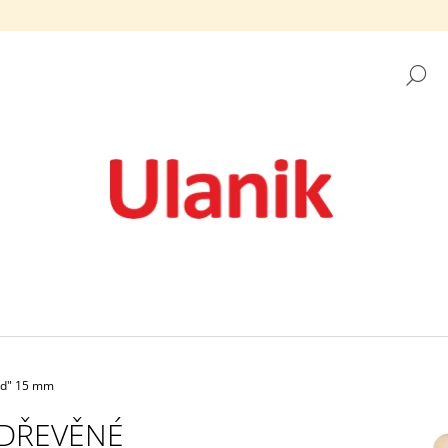
H
CO POTŘEBUJETE NAJÍT?
HLEDAT
DOPORUČUJEME
hed" 15 mm
MONTESSORI DŘEVĚNÁ HRAČKA
DŘEVĚNÉ KULIČK
DŘEVĚNÉ
„DUHA: PANÁČCI V KELÍMCÍCH S
UNFINISHED" 3