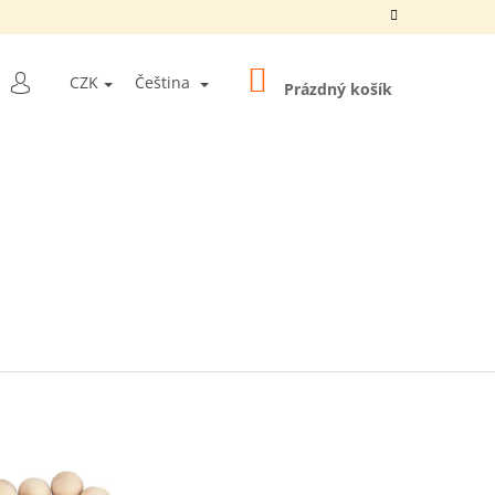
NÁKUPNÍ
LEDAT
CZK
Čeština
KOŠÍK
Prázdný košík
PŘIHLÁŠENÍ
Y "10 BALLS
5 MM