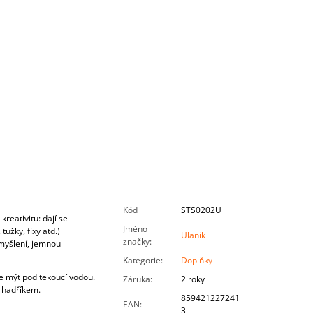
Kód
STS0202U
 kreativitu
:
daj
í
se
Jméno
,
tu
ž
ky
,
fixy atd
.)
Ulanik
značky
:
 myšlení, jemnou
Kategorie
:
Doplňky
e mýt pod tekoucí vodou.
Záruka
:
2 roky
 hadříkem.
859421227241
EAN
:
3