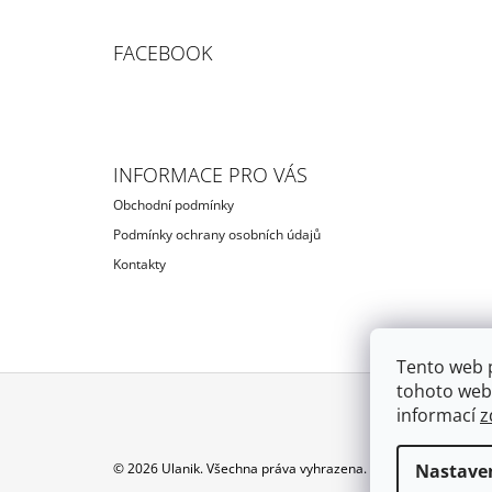
FACEBOOK
INFORMACE PRO VÁS
Obchodní podmínky
Podmínky ochrany osobních údajů
Kontakty
Tento web 
tohoto webu
informací
z
Z
Á
Nastave
© 2026 Ulanik. Všechna práva vyhrazena.
Upravit nastavení c
P