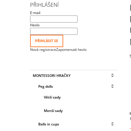
NEJMENŠÍ
S
PŘIHLÁŠENÍ
815 Kč
T
E-mail
R
A
Heslo
N
N
PŘIHLÁSIT SE
Í
Nová registrace
Zapomenuté heslo
P
A
N
K
Přeskočit
MONTESSORI HRAČKY
E
A
kategorie
T
L
Peg dolls
E
G
Větší sady
O
R
I
Menší sady
E
Balls in cups