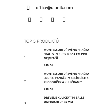
office@ulanik.com
Facebook
Instagram
TikTok
YouTube
TOP 5 PRODUKTŮ
MONTESSORI DŘEVĚNÁ HRAČKA
"BALLS IN CUPS BIG“ 4 CM PRO
NEJMENŠÍ
815 Kč
MONTESSORI DŘEVĚNÁ HRAČKA
„DUHA: PANÁČCI V KELÍMCÍCH S
KLOBOUČKY A KULIČKAMI“
615 Kč
DŘEVĚNÉ KULIČKY "10 BALLS
UNFINISHED" 35 MM