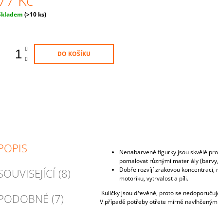
77 Kč
Měrná
Skladem
(>10 ks)
ena:
DO KOŠÍKU
POPIS
Nenabarven
é
figurky jsou skv
ě
l
é
pro
pomalovat r
ů
zn
ý
mi materi
á
ly
(
barvy
Dobře rozvíjí zrakovou koncentraci,
SOUVISEJÍCÍ (8)
motoriku, vytrvalost a píli.
Kuličky jsou dřevěné, proto se nedoporučuj
PODOBNÉ (7)
V případě potřeby otřete mírně navlhčeným