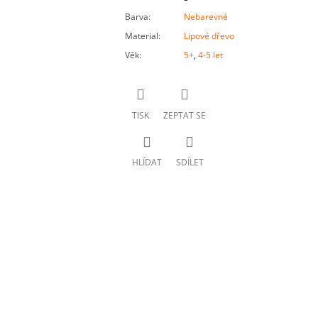
Barva
:
Nebarevné
Material
:
Lipové dřevo
Věk
:
5+
,
4-5 let
TISK
ZEPTAT SE
HLÍDAT
SDÍLET