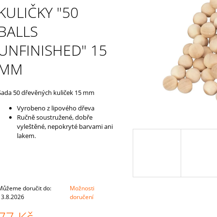
KLOBOUČKY A KULIČKAMI“
54 Kč
KULIČKY "50
615 Kč
BALLS
UNFINISHED" 15
MM
Sada 50 dřevěných kuliček 15 mm
Vyrobeno z lipového dřeva
Ručně soustružené, dobře
vyleštěné, nepokryté barvami ani
lakem.
Můžeme doručit do:
Možnosti
13.8.2026
doručení