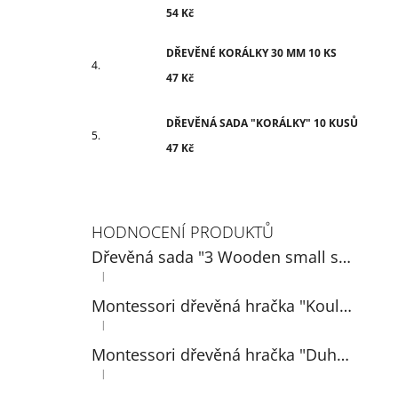
54 Kč
DŘEVĚNÉ KORÁLKY 30 MM 10 KS
47 Kč
DŘEVĚNÁ SADA "KORÁLKY" 10 KUSŮ
47 Kč
HODNOCENÍ PRODUKTŮ
Dřevěná sada "3 Wooden small spoons" 14 cm
|
Hodnocení produktu je 5 z 5 hvězdiček.
Montessori dřevěná hračka "Koule na talířích"
|
Hodnocení produktu je 5 z 5 hvězdiček.
Montessori dřevěná hračka "Duhová: míčky v pohárech 3 cm"
|
Hodnocení produktu je 5 z 5 hvězdiček.