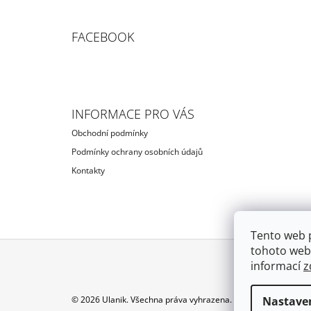
FACEBOOK
INFORMACE PRO VÁS
Obchodní podmínky
Podmínky ochrany osobních údajů
Kontakty
Tento web 
tohoto webu
informací
z
Z
Á
Nastave
© 2026 Ulanik. Všechna práva vyhrazena.
Upravit nastavení c