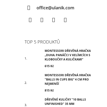
office@ulanik.com
Facebook
Instagram
TikTok
YouTube
TOP 5 PRODUKTŮ
MONTESSORI DŘEVĚNÁ HRAČKA
„DUHA: PANÁČCI V KELÍMCÍCH S
KLOBOUČKY A KULIČKAMI“
615 Kč
MONTESSORI DŘEVĚNÁ HRAČKA
"BALLS IN CUPS BIG“ 4 CM PRO
NEJMENŠÍ
815 Kč
DŘEVĚNÉ KULIČKY "10 BALLS
UNFINISHED" 35 MM