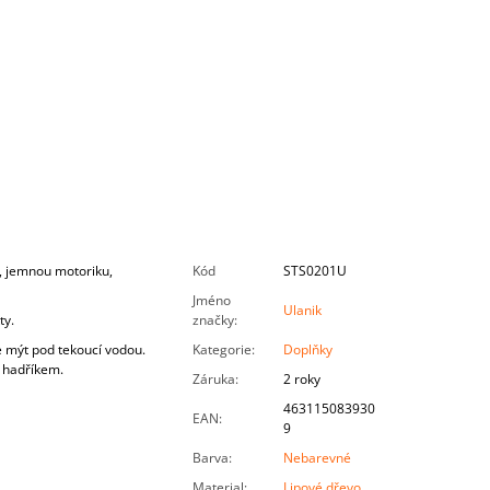
í, jemnou motoriku,
Kód
STS0201U
Jméno
Ulanik
ty.
značky
:
e mýt pod tekoucí vodou.
Kategorie
:
Doplňky
 hadříkem.
Záruka
:
2 roky
463115083930
EAN
:
9
Barva
:
Nebarevné
Material
:
Lipové dřevo