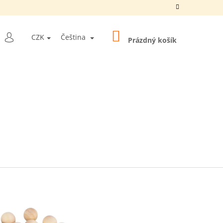
NÁKUPNÍ
LEDAT
CZK
Čeština
KOŠÍK
Prázdný košík
PŘIHLÁŠENÍ
Y "10 BALLS
5 MM