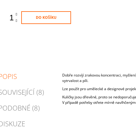
DO KOŠÍKU
POPIS
Dobře rozvíjí zrakovou koncentraci, myšlen
vytrvalost a píli.
Lze použít pro umělecké a designové projek
SOUVISEJÍCÍ (8)
Kuličky jsou dřevěné, proto se nedoporučuj
V případě potřeby otřete mírně navlhčeným
PODOBNÉ (8)
DISKUZE