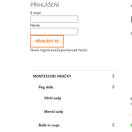
KLOBOUČKY A KULIČKAMI“
S
PŘIHLÁŠENÍ
615 Kč
T
E-mail
R
A
Heslo
N
N
PŘIHLÁSIT SE
Í
Nová registrace
Zapomenuté heslo
P
A
N
K
Přeskočit
MONTESSORI HRAČKY
E
A
kategorie
T
L
Peg dolls
E
G
Větší sady
O
R
I
Menší sady
E
Balls in cups
c