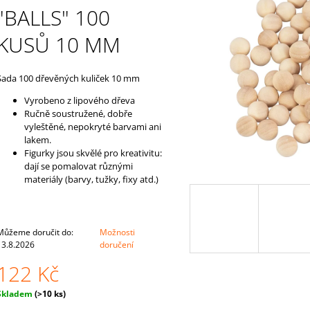
NEJMENŠÍ
54 Kč
"BALLS" 100
815 Kč
KUSŮ 10 MM
Sada 100 dřevěných kuliček 10 mm
Vyrobeno z lipového dřeva
Ručně soustružené, dobře
vyleštěné, nepokryté barvami ani
lakem.
Figurky jsou skvělé pro kreativitu:
dají se pomalovat různými
materiály (barvy, tužky, fixy atd.)
Můžeme doručit do:
Možnosti
13.8.2026
doručení
122 Kč
Měrná
Skladem
(>10 ks)
ena: