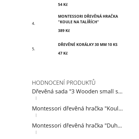
54 Kč
MONTESSORI DŘEVĚNÁ HRAČKA
"KOULE NA TALÍŘÍCH"
389 Kč
DŘEVĚNÉ KORÁLKY 30 MM 10 KS
47 Kč
HODNOCENÍ PRODUKTŮ
Dřevěná sada "3 Wooden small spoons" 14 cm
|
Hodnocení produktu je 5 z 5 hvězdiček.
Montessori dřevěná hračka "Koule na talířích"
|
Hodnocení produktu je 5 z 5 hvězdiček.
Montessori dřevěná hračka "Duhová: míčky v pohárech 3 cm"
|
Hodnocení produktu je 5 z 5 hvězdiček.