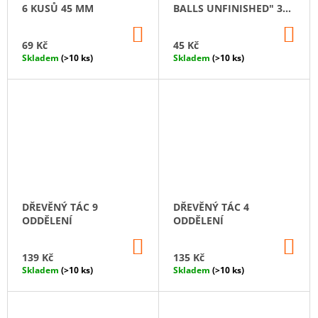
6 KUSŮ 45 MM
BALLS UNFINISHED" 30
MM
DO
DO
KOŠÍKU
KO
69 Kč
45 Kč
Skladem
(>10 ks)
Skladem
(>10 ks)
DŘEVĚNÝ TÁC 9
DŘEVĚNÝ TÁC 4
ODDĚLENÍ
ODDĚLENÍ
DO
DO
KOŠÍKU
KO
139 Kč
135 Kč
Skladem
(>10 ks)
Skladem
(>10 ks)