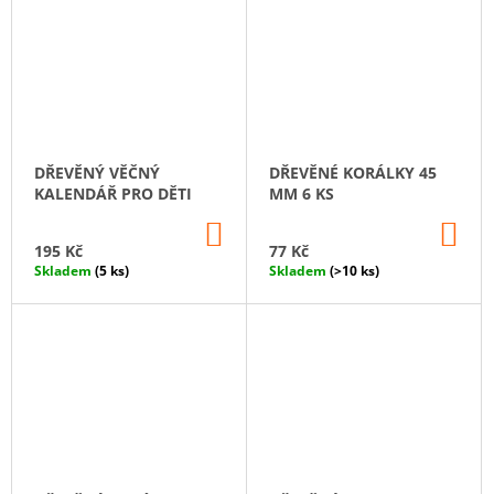
DŘEVĚNÝ VĚČNÝ
DŘEVĚNÉ KORÁLKY 45
KALENDÁŘ PRO DĚTI
MM 6 KS
DO
DO
KOŠÍKU
KO
195 Kč
77 Kč
Skladem
(5 ks)
Skladem
(>10 ks)