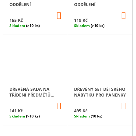
ODDĚLENÍ
ODDĚLENÍ
DO
DO
KOŠÍKU
KO
155 Kč
119 Kč
Skladem
(>10 ks)
Skladem
(>10 ks)
DŘEVĚNÁ SADA NA
DŘEVĚNÝ SET DĚTSKÉHO
TŘÍDĚNÍ PŘEDMĚTŮ
NÁBYTKU PRO PANENKY
"MISKA A LŽÍCE"
DO
DO
KOŠÍKU
KO
141 Kč
495 Kč
Skladem
(>10 ks)
Skladem
(10 ks)