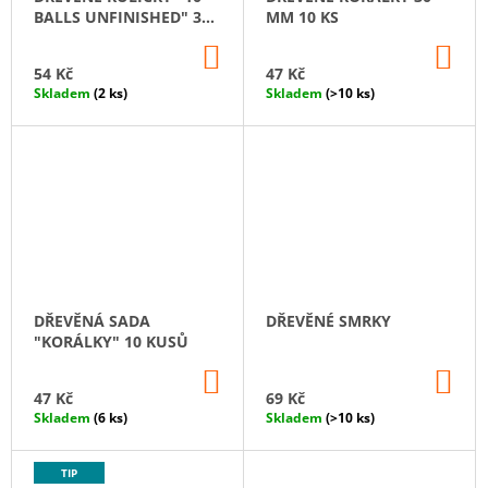
O
BALLS UNFINISHED" 35
MM 10 KS
D
MM
DO
DO
U
KOŠÍKU
KO
54 Kč
47 Kč
K
Skladem
(2 ks)
Skladem
(>10 ks)
T
Ů
DŘEVĚNÁ SADA
DŘEVĚNÉ SMRKY
"KORÁLKY" 10 KUSŮ
DO
DO
KOŠÍKU
KO
47 Kč
69 Kč
Skladem
(6 ks)
Skladem
(>10 ks)
TIP