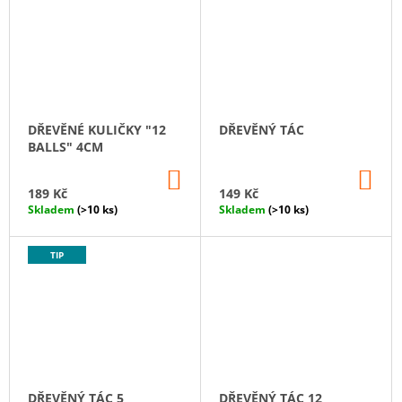
DŘEVĚNÉ KULIČKY "12
DŘEVĚNÝ TÁC
BALLS" 4CM
DO
DO
KOŠÍKU
KO
189 Kč
149 Kč
Skladem
(>10 ks)
Skladem
(>10 ks)
TIP
DŘEVĚNÝ TÁC 5
DŘEVĚNÝ TÁC 12