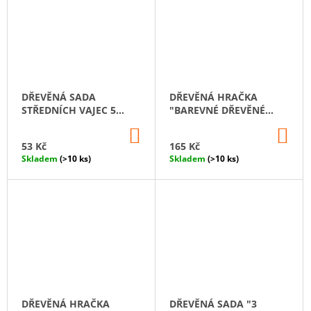
DŘEVĚNÁ SADA
DŘEVĚNÁ HRAČKA
STŘEDNÍCH VAJEC 5
"BAREVNÉ DŘEVĚNÉ
KUSŮ
TALÍŘE"
DO
DO
KOŠÍKU
KO
53 Kč
165 Kč
Skladem
(>10 ks)
Skladem
(>10 ks)
DŘEVĚNÁ HRAČKA
DŘEVĚNÁ SADA "3