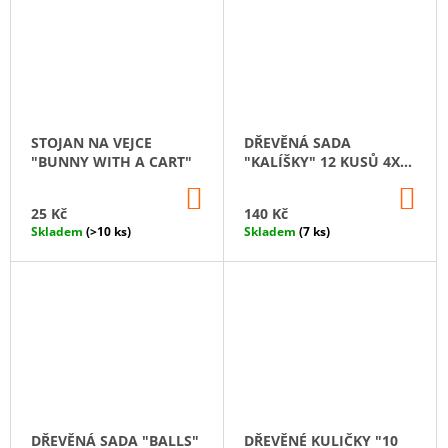
STOJAN NA VEJCE
DŘEVĚNÁ SADA
"BUNNY WITH A CART"
"KALÍŠKY" 12 KUSŮ 4X5
CM
DO
DO
KOŠÍKU
KO
25 Kč
140 Kč
Skladem
(>10 ks)
Skladem
(7 ks)
DŘEVĚNÁ SADA "BALLS"
DŘEVĚNÉ KULIČKY "10