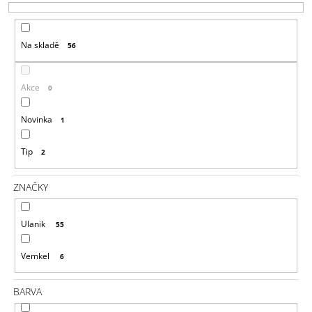
P
A
R
J
Na skladě
56
O
Í
D
T
U
?
Akce
0
K
T
Novinka
1
Ů
Tip
2
HLEDAT
ZNAČKY
D
Ulanik
55
O
P
Vemkel
O
6
R
U
BARVA
Č
U