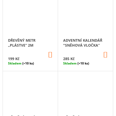
DŘEVĚNÝ METR
ADVENTNÍ KALENDÁŘ
„PLÁSTVE“ 2M
"SNĚHOVÁ VLOČKA“
DO
DO
KOŠÍKU
KO
199 Kč
285 Kč
Skladem
(>10 ks)
Skladem
(>10 ks)