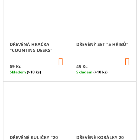
DŘEVĚNÁ HRAČKA
DŘEVĚNÝ SET "5 HŘIBŮ"
"COUNTING DESKS"
DO
DO
KOŠÍKU
KO
69 Kč
45 Kč
Skladem
(>10 ks)
Skladem
(>10 ks)
DŘEVĚNÉ KULIČKY "20
DŘEVĚNÉ KORÁLKY 20