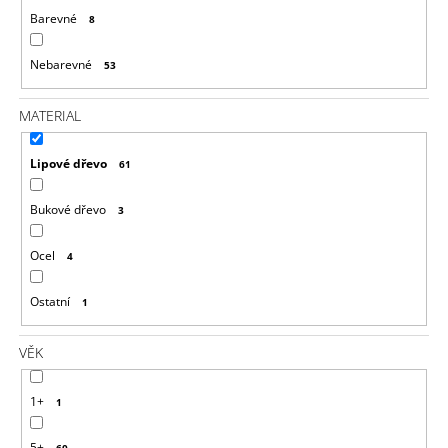
J
Barevné
8
E
M
Nebarevné
53
E
MATERIAL
DŘEVĚNÉ
KORÁLKY
30
Lipové dřevo
61
MM
10
KS
Bukové dřevo
3
47
Kč
Ocel
4
Ostatní
1
VĚK
1+
1
5+
60