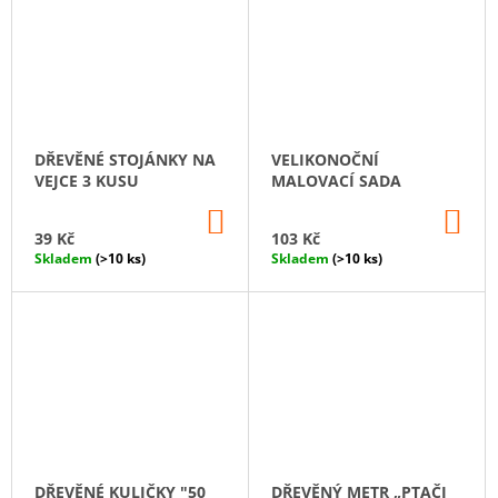
DŘEVĚNÉ STOJÁNKY NA
VELIKONOČNÍ
VEJCE 3 KUSU
MALOVACÍ SADA
DO
DO
KOŠÍKU
KO
39 Kč
103 Kč
Skladem
(>10 ks)
Skladem
(>10 ks)
DŘEVĚNÉ KULIČKY "50
DŘEVĚNÝ METR „PTAČI