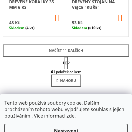
DŘEVĚNÉ KORÁLKY 35
DŘEVĚNÝ STOJAN NA
MM 6 KS
VEJCE "KUŘE"
DO
DO
KOŠÍKU
KO
48 Kč
53 Kč
Skladem
(4 ks)
Skladem
(>10 ks)
NAČÍST 11 DALŠÍCH
S
1
T
2
O
R
61
položek celkem
Á
V
N
L
NAHORU
K
Á
O
D
V
Á
A
N
C
Tento web používá soubory cookie. Dalším
Í
Í
procházením tohoto webu vyjadřujete souhlas s jejich
P
používáním.. Více informací
zde
.
R
V
K
Nastavení