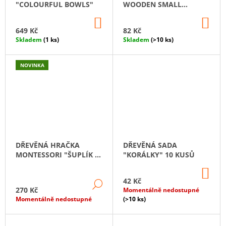
"COLOURFUL BOWLS"
WOODEN SMALL
SPOONS" 14 CM
DO
DO
KOŠÍKU
KO
649 Kč
82 Kč
Skladem
(1 ks)
Skladem
(>10 ks)
NOVINKA
DŘEVĚNÁ HRAČKA
DŘEVĚNÁ SADA
MONTESSORI "ŠUPLÍK S
"KORÁLKY" 10 KUSŮ
KOSTKOU A KULIČKOU"
DO
KO
42 Kč
DETAIL
270 Kč
Momentálně nedostupné
Momentálně nedostupné
(>10 ks)