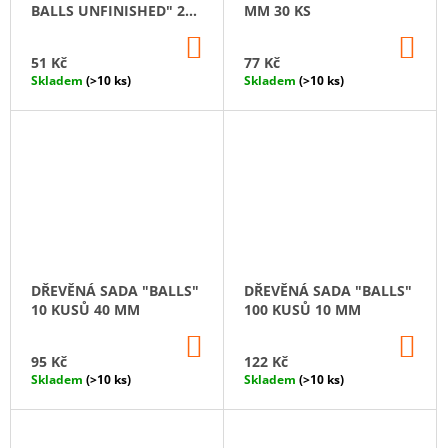
BALLS UNFINISHED" 20
MM 30 KS
MM
DO
DO
KOŠÍKU
KO
51 Kč
77 Kč
Skladem
(>10 ks)
Skladem
(>10 ks)
DŘEVĚNÁ SADA "BALLS"
DŘEVĚNÁ SADA "BALLS"
10 KUSŮ 40 MM
100 KUSŮ 10 MM
DO
DO
KOŠÍKU
KO
95 Kč
122 Kč
Skladem
(>10 ks)
Skladem
(>10 ks)