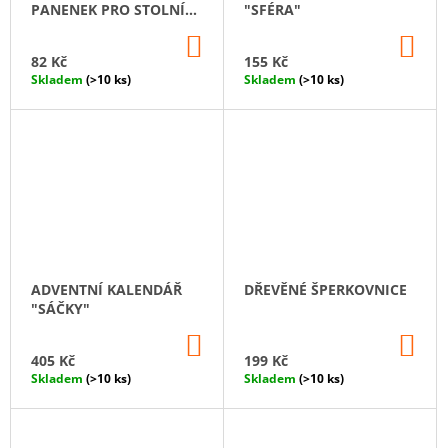
PANENEK PRO STOLNÍ
"SFÉRA"
HRY (50 KS)
DO
DO
KOŠÍKU
KO
82 Kč
155 Kč
Skladem
(>10 ks)
Skladem
(>10 ks)
ADVENTNÍ KALENDÁŘ
DŘEVĚNÉ ŠPERKOVNICE
"SÁČKY"
DO
DO
KOŠÍKU
KO
405 Kč
199 Kč
Skladem
(>10 ks)
Skladem
(>10 ks)