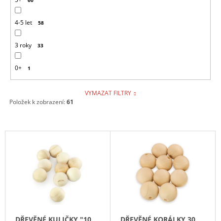
4-5 let
58
3 roky
33
0+
1
VYMAZAT FILTRY
Položek k zobrazení:
61
V
Ý
P
I
S
P
R
DŘEVĚNÉ KULIČKY "10
DŘEVĚNÉ KORÁLKY 30