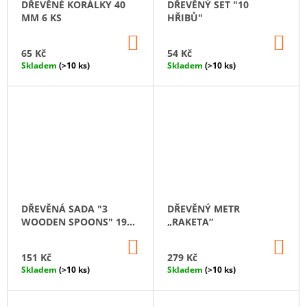
DŘEVĚNÉ KORÁLKY 40
DŘEVĚNÝ SET "10
MM 6 KS
HŘIBŮ"
DO
DO
KOŠÍKU
KO
65 Kč
54 Kč
Skladem
(>10 ks)
Skladem
(>10 ks)
DŘEVĚNÁ SADA "3
DŘEVĚNÝ METR
WOODEN SPOONS" 19
„RAKETA“
CM
DO
DO
KOŠÍKU
KO
151 Kč
279 Kč
Skladem
(>10 ks)
Skladem
(>10 ks)