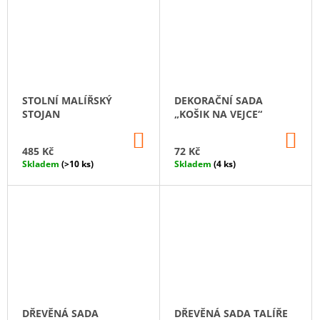
STOLNÍ MALÍŘSKÝ
DEKORAČNÍ SADA
STOJAN
„KOŠIK NA VEJCE“
DO
DO
KOŠÍKU
KO
485 Kč
72 Kč
Skladem
(>10 ks)
Skladem
(4 ks)
DŘEVĚNÁ SADA
DŘEVĚNÁ SADA TALÍŘE