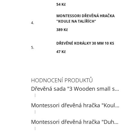
54 Kč
MONTESSORI DŘEVĚNÁ HRAČKA
"KOULE NA TALÍŘÍCH"
389 Kč
DŘEVĚNÉ KORÁLKY 30 MM 10 KS
47 Kč
HODNOCENÍ PRODUKTŮ
Dřevěná sada "3 Wooden small spoons" 14 cm
|
Hodnocení produktu je 5 z 5 hvězdiček.
Montessori dřevěná hračka "Koule na talířích"
|
Hodnocení produktu je 5 z 5 hvězdiček.
Montessori dřevěná hračka "Duhová: míčky v pohárech 3 cm"
|
Hodnocení produktu je 5 z 5 hvězdiček.