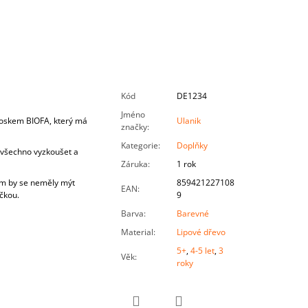
Kód
DE1234
Jméno
voskem BIOFA, který má
Ulanik
značky
:
Kategorie
:
Doplňky
í všechno vyzkoušet a
Záruka
:
1 rok
em by se neměly mýt
859421227108
EAN
:
ičkou.
9
Barva
:
Barevné
Material
:
Lipové dřevo
5+
,
4-5 let
,
3
Věk
:
roky