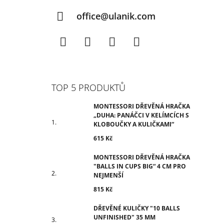
office@ulanik.com
Facebook
Instagram
TikTok
YouTube
TOP 5 PRODUKTŮ
MONTESSORI DŘEVĚNÁ HRAČKA
„DUHA: PANÁČCI V KELÍMCÍCH S
KLOBOUČKY A KULIČKAMI“
615 Kč
MONTESSORI DŘEVĚNÁ HRAČKA
"BALLS IN CUPS BIG“ 4 CM PRO
NEJMENŠÍ
815 Kč
DŘEVĚNÉ KULIČKY "10 BALLS
UNFINISHED" 35 MM