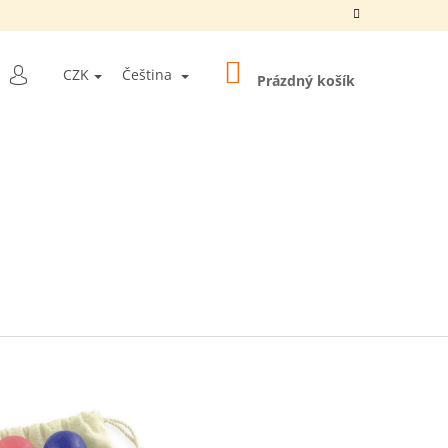
NÁKUPNÍ
LEDAT
CZK
Čeština
KOŠÍK
Prázdný košík
PŘIHLÁŠENÍ
Y "10 BALLS
5 MM