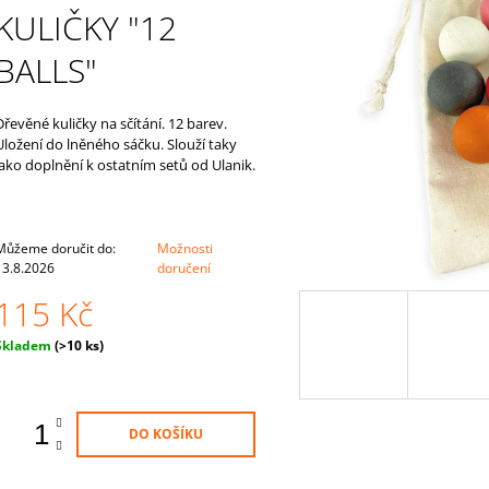
NEJMENŠÍ
54 Kč
KULIČKY "12
815 Kč
BALLS"
Dřevěné kuličky na sčítání. 12 barev.
Uložení do lněného sáčku. Slouží taky
jako doplnění k ostatním setů od Ulanik.
Můžeme doručit do:
Možnosti
13.8.2026
doručení
115 Kč
Měrná
Skladem
(>10 ks)
ena:
DO KOŠÍKU