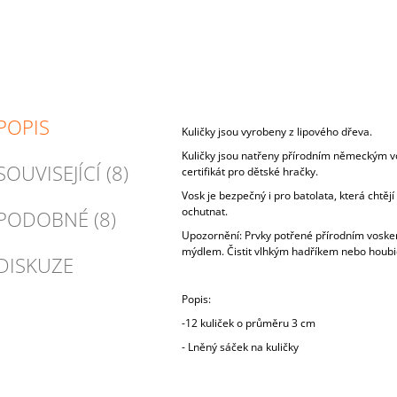
POPIS
Kuličky jsou vyrobeny z lipového dřeva.
Kuličky jsou natřeny přírodním německým 
SOUVISEJÍCÍ (8)
certifikát pro dětské hračky.
Vosk je bezpečný i pro batolata, která chtěj
ochutnat.
PODOBNÉ (8)
Upozornění: Prvky potřené přírodním vosk
mýdlem. Čistit vlhkým hadříkem nebo houb
DISKUZE
Popis:
-12 kuliček o průměru 3 cm
- Lněný sáček na kuličky