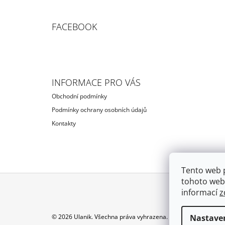
FACEBOOK
INFORMACE PRO VÁS
Obchodní podmínky
Podmínky ochrany osobních údajů
Kontakty
Tento web 
tohoto webu
informací
z
Z
Á
Nastave
© 2026 Ulanik. Všechna práva vyhrazena.
Upravit nastavení c