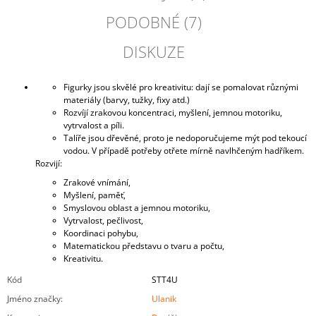
PODOBNÉ (7)
DISKUZE
Figurky jsou skvělé pro kreativitu: dají se pomalovat různými
materiály (barvy, tužky, fixy atd.)
Rozvíjí zrakovou koncentraci, myšlení, jemnou motoriku,
vytrvalost a píli.
Talíře jsou dřevěné, proto je nedoporučujeme mýt pod tekoucí
vodou. V případě potřeby otřete mírně navlhčeným hadříkem.
Rozvijí:
Zrakové vnímání,
Myšlení, paměť,
Smyslovou oblast a jemnou motoriku,
Vytrvalost, pečlivost,
Koordinaci pohybu,
Matematickou představu o tvaru a počtu,
Kreativitu.
Kód
STT4U
Jméno značky
:
Ulanik