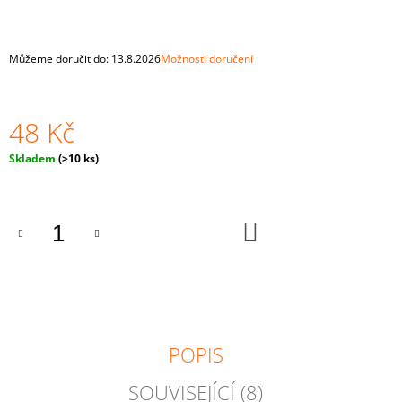
J
E
M
Můžeme doručit do:
13.8.2026
Možnosti doručení
E
MONTESSORI
DŘEVĚNÁ
48 Kč
HRAČKA
"BALLS
Měrná
Skladem
(>10 ks)
IN
cena:
CUPS
BIG“
4
DO
CM
KOŠÍKU
PRO
NEJMENŠÍ
815
Kč
POPIS
SOUVISEJÍCÍ (8)