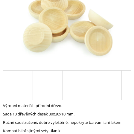
A
J
Í
T
?
HLEDAT
D
O
P
Výrobní materiál - přírodní dřevo.
O
Sada 10 dřevěných desek 30x30x10 mm.
R
U
Ručně soustružené, dobře vyleštěné, nepokryté barvami ani lakem.
Č
Kompatibilní s jinými sety Ulanik.
U