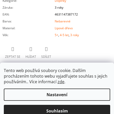
Kategorie
:
Doplňky
Záruka
:
3 roky
EAN
:
4631147387172
Barva
:
Nebarevné
Material
:
Lipové dřevo
Věk
:
5+
,
4-5 let
,
3 roky
ZEPTAT SE
HLÍDAT
SDÍLET
Tento web používá soubory cookie. Dalším
procházením tohoto webu vyjadřujete souhlas s jejich
používáním.. Více informací
zde
.
Nastavení
Z
Facebook
Á
© 2026 Ulanik. Všechna práva vyhrazena.
Upravit
Vytvořil Shoptet
P
Souhlasím
nastavení cookies