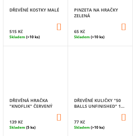
DŘEVĚNÉ KOSTKY MALÉ
PINZETA NA HRAČKY
ZELENÁ
DO
DO
KOŠÍKU
KO
515 Kč
65 Kč
Skladem
(>10 ks)
Skladem
(>10 ks)
DŘEVĚNÁ HRAČKA
DŘEVĚNÉ KULIČKY "50
"KNOFLIK" ČERVENÝ
BALLS UNFINISHED" 15
MM
DO
DO
KOŠÍKU
KO
139 Kč
77 Kč
Skladem
(5 ks)
Skladem
(>10 ks)