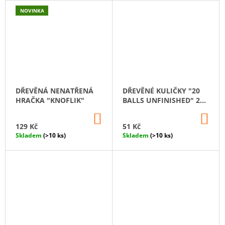
NOVINKA
DŘEVĚNÁ NENATŘENÁ
DŘEVĚNÉ KULIČKY "20
HRAČKA "KNOFLIK"
BALLS UNFINISHED" 20
MM
DO
DO
KOŠÍKU
KO
129 Kč
51 Kč
Skladem
(>10 ks)
Skladem
(>10 ks)