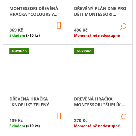
MONTESSORI DŘEVĚNÁ
DŘEVĚNÝ PLÁN DNE PRO
HRAČKA "COLOURS AND
DĚTI MONTESSORI
SIZES"
RUTINA S 42
DO
KARTIČKAMI
DE
KOŠÍKU
869 Kč
486 Kč
Skladem
(>10 ks)
Momentálně nedostupné
NOVINKA
NOVINKA
DŘEVĚNÁ HRAČKA
DŘEVĚNÁ HRAČKA
"KNOFLIK" ZELENÝ
MONTESSORI "ŠUPLÍK S
KOSTKOU A KULIČKOU"
DO
DE
KOŠÍKU
139 Kč
270 Kč
Skladem
(>10 ks)
Momentálně nedostupné