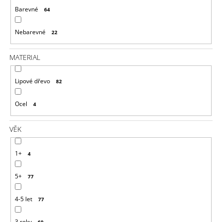
J
Barevné
64
E
M
Nebarevné
22
E
MATERIAL
DŘEVĚNÉ
KORÁLKY
30
Lipové dřevo
82
MM
10
KS
Ocel
4
47
Kč
VĚK
1+
4
5+
77
4-5 let
77
3 roky
60