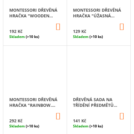
MONTESSORI DŘEVĚNÁ
MONTESSORI DŘEVĚNÁ
HRAČKA "WOODEN
HRAČKA "ÚŽASNÁ
LACING. MEDIUM."
TAŠKA"
DO
DO
KOŠÍKU
KO
192 Kč
129 Kč
Skladem
(>10 ks)
Skladem
(>10 ks)
MONTESSORI DŘEVĚNÁ
DŘEVĚNÁ SADA NA
HRAČKA "RAINBOW.
TŘÍDĚNÍ PŘEDMĚTŮ
SMALL"
"MISKA A LŽÍCE"
DO
DO
KOŠÍKU
KO
292 Kč
141 Kč
Skladem
(>10 ks)
Skladem
(>10 ks)