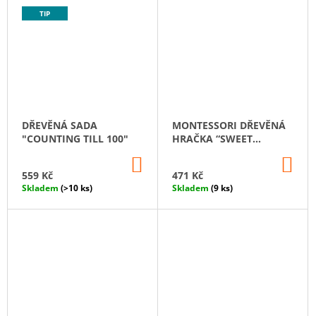
TIP
DŘEVĚNÁ SADA
MONTESSORI DŘEVĚNÁ
"COUNTING TILL 100"
HRAČKA “SWEET
COUNTING”
DO
DO
KOŠÍKU
KO
559 Kč
471 Kč
Skladem
(>10 ks)
Skladem
(9 ks)