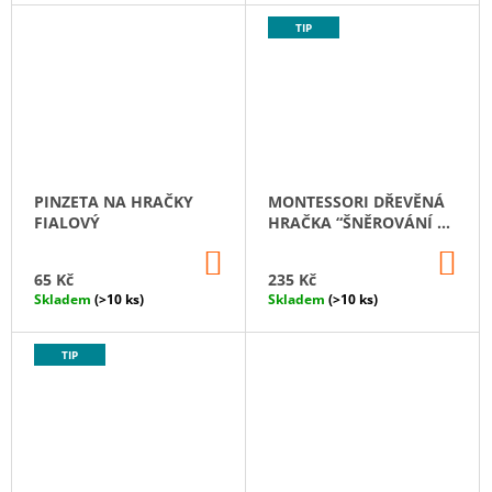
TIP
PINZETA NA HRAČKY
MONTESSORI DŘEVĚNÁ
FIALOVÝ
HRAČKA “ŠNĚROVÁNÍ A
MALÝ SOUDĚK”
DO
DO
KOŠÍKU
KO
65 Kč
235 Kč
Skladem
(>10 ks)
Skladem
(>10 ks)
TIP