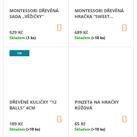
MONTESSORI DŘEVĚNÁ
MONTESSORI DŘEVĚNÁ
SADA „VĚŽIČKY“
HRAČKA “SWEET
COUNTING. BIG”
DO
DO
KOŠÍKU
KO
529 Kč
689 Kč
Skladem
(1 ks)
Skladem
(>10 ks)
TIP
DŘEVĚNÉ KULIČKY "12
PINZETA NA HRAČKY
BALLS" 4CM
RŮŽOVÁ
DO
DO
KOŠÍKU
KO
189 Kč
65 Kč
Skladem
(>10 ks)
Skladem
(>10 ks)