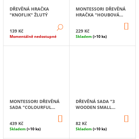
DŘEVĚNÁ HRAČKA
MONTESSORI DŘEVĚNÁ
"KNOFLIK" ŽLUTÝ
HRAČKA "HOUBOVÁ
LOUKA 9"
DO
DETAIL
KO
139 Kč
229 Kč
Momentálně nedostupné
Skladem
(>10 ks)
MONTESSORI DŘEVĚNÁ
DŘEVĚNÁ SADA "3
SADA "COLOURFUL
WOODEN SMALL
NESTING DOLLS"
SPOONS" 14 CM
DO
DO
KOŠÍKU
KO
439 Kč
82 Kč
Skladem
(>10 ks)
Skladem
(>10 ks)