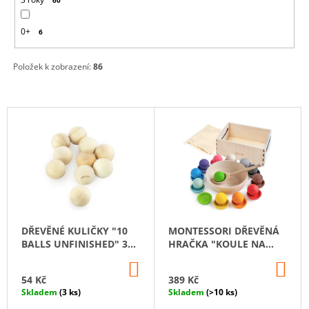
0+
6
Položek k zobrazení:
86
V
Ý
P
I
S
P
R
DŘEVĚNÉ KULIČKY "10
MONTESSORI DŘEVĚNÁ
O
BALLS UNFINISHED" 35
HRAČKA "KOULE NA
D
MM
TALÍŘÍCH"
DO
DO
U
KOŠÍKU
KO
54 Kč
389 Kč
K
Skladem
(3 ks)
Skladem
(>10 ks)