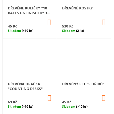
DŘEVĚNÉ KULIČKY "10
DŘEVĚNÉ KOSTKY
BALLS UNFINISHED" 30
MM
DO
DO
KOŠÍKU
KO
45 Kč
530 Kč
Skladem
(>10 ks)
Skladem
(2 ks)
DŘEVĚNÁ HRAČKA
DŘEVĚNÝ SET "5 HŘIBŮ"
"COUNTING DESKS"
DO
DO
KOŠÍKU
KO
69 Kč
45 Kč
Skladem
(>10 ks)
Skladem
(>10 ks)