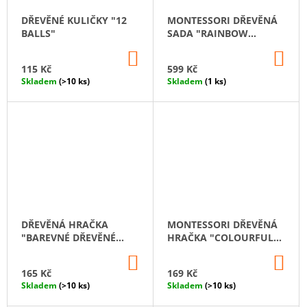
DŘEVĚNÉ KULIČKY "12
MONTESSORI DŘEVĚNÁ
BALLS"
SADA "RAINBOW
PATTERNS"
DO
DO
KOŠÍKU
KO
115 Kč
599 Kč
Skladem
(>10 ks)
Skladem
(1 ks)
DŘEVĚNÁ HRAČKA
MONTESSORI DŘEVĚNÁ
"BAREVNÉ DŘEVĚNÉ
HRAČKA "COLOURFUL
TALÍŘE"
COUNTING"
DO
DO
KOŠÍKU
KO
165 Kč
169 Kč
Skladem
(>10 ks)
Skladem
(>10 ks)