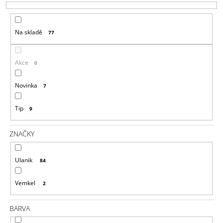
P
A
R
J
Na skladě
77
O
Í
D
T
U
?
Akce
0
K
T
Novinka
7
Ů
Tip
9
HLEDAT
ZNAČKY
D
Ulanik
84
O
P
Vemkel
O
2
R
U
BARVA
Č
U