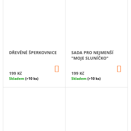
DŘEVĚNÉ ŠPERKOVNICE
SADA PRO NEJMENŠÍ
"MOJE SLUNÍČKO"
DO
DO
KOŠÍKU
KO
199 Kč
199 Kč
Skladem
(>10 ks)
Skladem
(>10 ks)