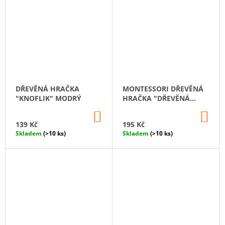
DŘEVĚNÁ HRAČKA
MONTESSORI DŘEVĚNÁ
"KNOFLIK" MODRÝ
HRAČKA "DŘEVĚNÁ
ŠŇŮRKA. VELKÉ"
DO
DO
KOŠÍKU
KO
139 Kč
195 Kč
Skladem
(>10 ks)
Skladem
(>10 ks)