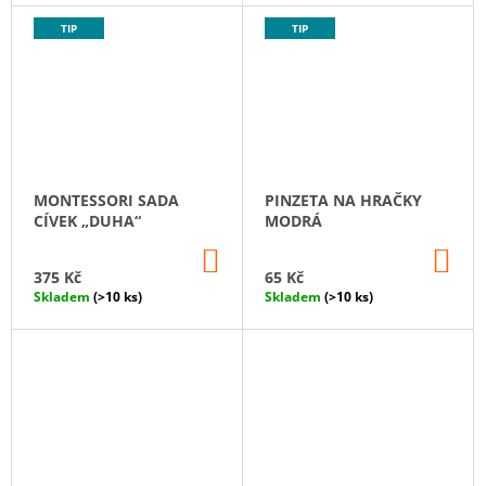
T
Ů
TIP
TIP
MONTESSORI SADA
PINZETA NA HRAČKY
CÍVEK „DUHA“
MODRÁ
DO
DO
KOŠÍKU
KO
375 Kč
65 Kč
Skladem
(>10 ks)
Skladem
(>10 ks)