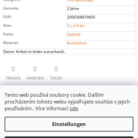
Garantie
:
2 Jahre
EAN
:
2000368879605
Alter
:
5+
,
4-5 let
Farbe
:
Gefärbt
Material
:
Buchenholz
Dieser Artikel ist leider ausverkauft…
FRAGEN
ANSEHEN
TEILEN
Tento web používá soubory cookie. Dalším
procházením tohoto webu vyjadřujete souhlas s jejich
používáním.. Více informací
zde
.
Einstellungen
F
Facebook
U