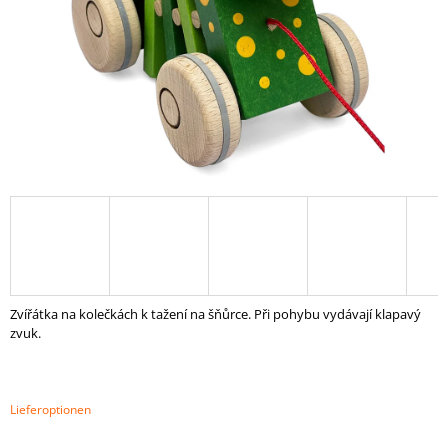
SUCHEN
W
I
R
E
M
P
F
E
H
Zvířátka na kolečkách k tažení na šňůrce. Při pohybu vydávají klapavý
L
zvuk.
E
N
MONTESSORI-
Lieferoptionen
SPIELZEUG
„REGENBOGEN