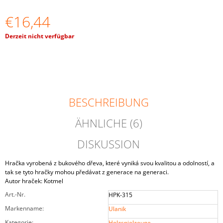
STECKPUPPEN
IN
€16,44
TASSEN
MIT
Verkaufspreis:
Derzeit nicht verfügbar
ZIPFELMÜTZEN
UND
BÄLLEN‟
€25,35
BESCHREIBUNG
ÄHNLICHE (6)
DISKUSSION
Hračka vyrobená z bukového dřeva, které vyniká svou kvalitou a odolností, a
tak se tyto hračky mohou předávat z generace na generaci.
Autor hraček: Kotmel
Art.-Nr.
HPK-315
Markenname
:
Ulanik
Kategorie
:
Holzspielzeuge