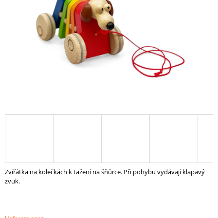
SUCHEN
W
I
R
E
M
P
F
E
H
L
E
Zvířátka na kolečkách k tažení na šňůrce. Při pohybu vydávají klapavý
N
zvuk.
MONTESSORI
HOLZSPIELZEUG
"KUGELN