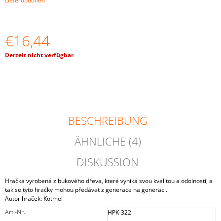
Lieferoptionen
AUF
TELLERN"
€16,03
€16,44
Verkaufspreis:
Derzeit nicht verfügbar
BESCHREIBUNG
ÄHNLICHE (4)
DISKUSSION
Hračka vyrobená z bukového dřeva, které vyniká svou kvalitou a odolností, a
tak se tyto hračky mohou předávat z generace na generaci.
Autor hraček: Kotmel
Art.-Nr.
HPK-322