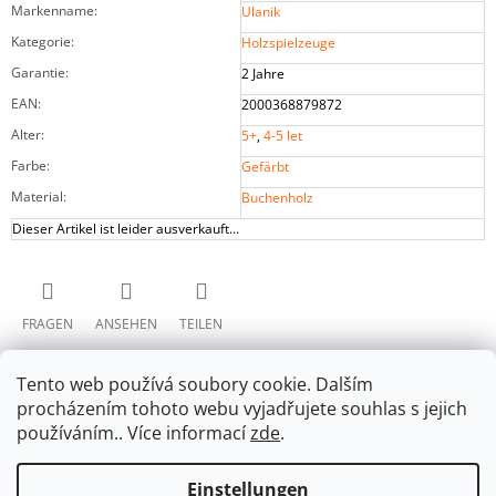
Markenname
:
Ulanik
Kategorie
:
Holzspielzeuge
Garantie
:
2 Jahre
EAN
:
2000368879872
Alter
:
5+
,
4-5 let
Farbe
:
Gefärbt
Material
:
Buchenholz
Dieser Artikel ist leider ausverkauft…
FRAGEN
ANSEHEN
TEILEN
Tento web používá soubory cookie. Dalším
procházením tohoto webu vyjadřujete souhlas s jejich
používáním.. Více informací
zde
.
Einstellungen