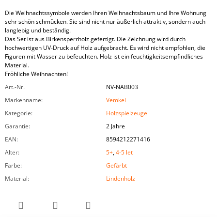
Die Weihnachtssymbole werden Ihren Weihnachtsbaum und Ihre Wohnung
sehr schön schmücken. Sie sind nicht nur äußerlich attraktiv, sondern auch
langlebig und beständig.
Das Set ist aus Birkensperrholz gefertigt. Die Zeichnung wird durch
hochwertigen UV-Druck auf Holz aufgebracht. Es wird nicht empfohlen, die
Figuren mit Wasser zu befeuchten. Holz ist ein feuchtigkeitsempfindliches
Material.
Fröhliche Weihnachten!
Art.-Nr.
NV-NAB003
Markenname
:
Vemkel
Kategorie
:
Holzspielzeuge
Garantie
:
2 Jahre
EAN
:
8594212271416
Alter
:
5+
,
4-5 let
Farbe
:
Gefärbt
Material
:
Lindenholz