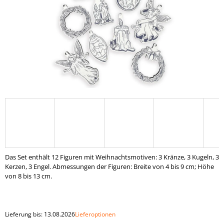
SUCHEN
W
I
R
E
M
P
F
E
H
Das Set enthält 12 Figuren mit Weihnachtsmotiven: 3 Kränze, 3 Kugeln, 3
L
Kerzen, 3 Engel. Abmessungen der Figuren: Breite von 4 bis 9 cm; Höhe
E
von 8 bis 13 cm.
N
MONTESSORI
HOLZSPIELZEUG
Lieferung bis:
13.08.2026
Lieferoptionen
"KUGELN