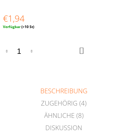
AUF
TELLERN"
€1,94
€16,03
Verkaufspreis:
Verfügbar
(>10 St)
IN
DEN
WARENKORB
BESCHREIBUNG
ZUGEHÖRIG (4)
ÄHNLICHE (8)
DISKUSSION