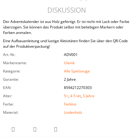
DISKUSSION
Der Adventskalender ist aus Holz gefertigt. Er ist nicht mit Lack oder Farbe
überzogen. Sie können das Produkt selbst mit beliebigen Markern oder
Farben anmalen.
Eine Aufbauanleitung und lustige Aktivitäten finden Sie über den QR-Code
auf der Produktverpackung!
Art.-Nr.
ADV001
Markenname
:
Ulanik
Kategorie
:
Alle Spielzeuge
Garantie
:
2 Jahre
EAN
:
8594212270303
Alter
:
5+
,
4-5 let
,
3 Jahre
Farbe
:
Farblos
Material
:
Lindenholz