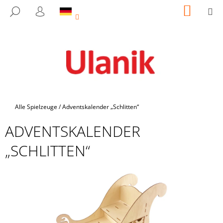
W
Zum
WARE
M
SUCHEN
Inhalt
A
LOGIN
ZURÜCK
ZURÜCK
springen
ZUM
ZUM
R
E
W
N
A
K
S
O
S
R
U
B
Startseite
Alle Spielzeuge
/
Adventskalender „Schlitten“
C
ADVENTSKALENDER
H
E
„SCHLITTEN“
N
S
I
E
?