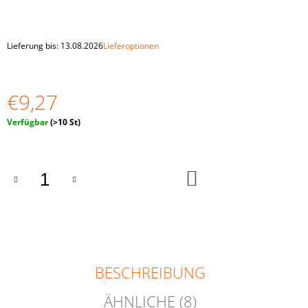
10
STÜCK
€1,94
Lieferung bis:
13.08.2026
Lieferoptionen
€9,27
Verkaufspreis:
Verfügbar
(>10 St)
IN
DEN
WARENKORB
BESCHREIBUNG
ÄHNLICHE (8)