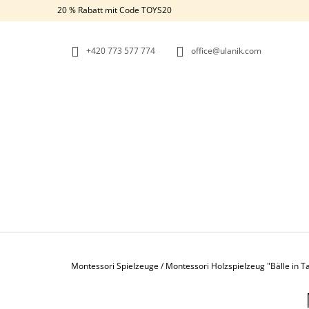
W
Zum
20 % Rabatt mit Code TOYS20
Inhalt
A
ZURÜCK
ZURÜCK
springen
ZUM
ZUM
R
EINKAUFEN
EINKAUFEN
+420 773 577 774
office@ulanik.com
E
N
K
O
R
B
Startseite
Montessori Spielzeuge
/
Montessori Holzspielzeug "Bälle in 
S
MONTESSORI HOLZSPIELZEUG "BÄLLE
E
IN TASSEN“ 4 CM