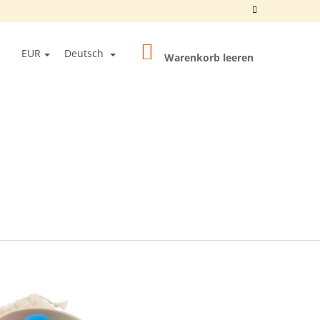
WARENKORB
EN
EUR
Deutsch
Warenkorb leeren
OGIN
IELZEUG
STECKPUPPEN IN