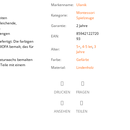
Markenname
:
Ulanik
Montessori
Kategorie
:
eiten
Spielzeuge
leichende,
Garantie
:
2 Jahre
n
Mengen
85942122720
EAN
:
93
efertigt. Die farbigen
IOFA bemalt, das für
5+
,
4-5 let
,
3
Alter
:
Jahre
 Naturwachs bemalten
Farbe
:
Gefärbt
 Teile mit einem
Material
:
Lindenholz
DRUCKEN
FRAGEN
ANSEHEN
TEILEN