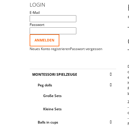
I
€33,69
LOGIN
T
E-Mail
E
N
Passwort
L
E
ANMELDEN
I
Neues Konto registrieren
Passwort vergessen
S
T
E
K
Kategorien
MONTESSORI SPIELZEUGE
A
überspringen
T
Peg dolls
E
G
Große Sets
O
R
I
Kleine Sets
E
N
Balls in cups