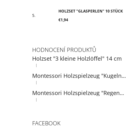
HOLZSET "GLASPERLEN" 10 STÜCK
€1,94
HODNOCENÍ PRODUKTŮ
Holzset "3 kleine Holzlöffel" 14 cm
|
Die Produktbewertung beträgt 5 von 5 Sternen.
Montessori Holzspielzeug "Kugeln auf Tellern"
|
Die Produktbewertung beträgt 5 von 5 Sternen.
Montessori Holzspielzeug "Regenbogen: Bälle in Tassen" 3 cm
|
Die Produktbewertung beträgt 5 von 5 Sternen.
FACEBOOK