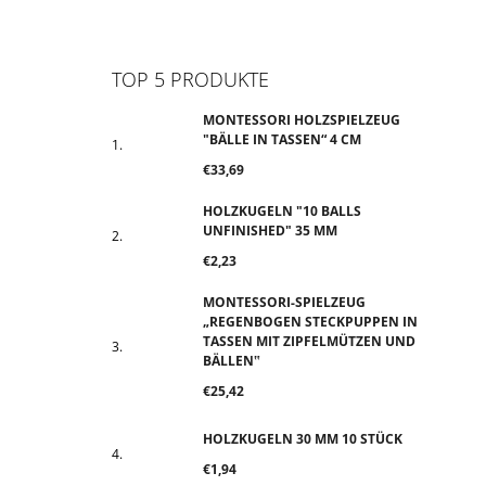
Facebook
Instagram
TikTok
YouTube
TOP 5 PRODUKTE
MONTESSORI HOLZSPIELZEUG
"BÄLLE IN TASSEN“ 4 CM
€33,69
HOLZKUGELN "10 BALLS
UNFINISHED" 35 MM
€2,23
MONTESSORI-SPIELZEUG
„REGENBOGEN STECKPUPPEN IN
TASSEN MIT ZIPFELMÜTZEN UND
BÄLLEN‟
€25,42
HOLZKUGELN 30 MM 10 STÜCK
€1,94