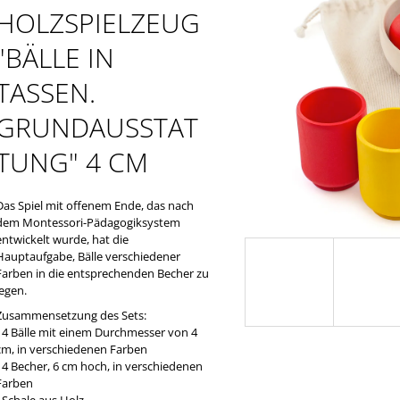
TASSEN MIT ZI
€2,23
HOLZSPIELZEUG
BÄLLEN‟
€25,42
"BÄLLE IN
TASSEN.
GRUNDAUSSTAT
TUNG" 4 CM
Das Spiel mit offenem Ende, das nach
dem Montessori-Pädagogiksystem
entwickelt wurde, hat die
Hauptaufgabe, Bälle verschiedener
Farben in die entsprechenden Becher zu
legen.
Zusammensetzung des Sets:
- 4 Bälle mit einem Durchmesser von 4
cm, in verschiedenen Farben
- 4 Becher, 6 cm hoch, in verschiedenen
Farben