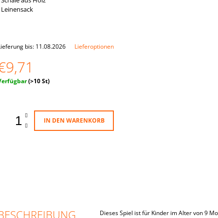
- Schale aus Holz
- Leinensack
Lieferung bis:
11.08.2026
Lieferoptionen
€9,71
erkaufspreis:
Verfügbar
(>10 St)
IN DEN WARENKORB
BESCHREIBUNG
Dieses Spiel ist für Kinder im Alter von 9 M