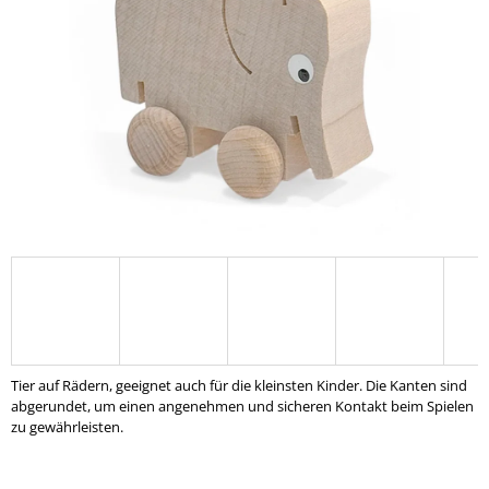
SUCHEN
W
I
R
E
M
P
F
E
H
L
E
Tier auf Rädern, geeignet auch für die kleinsten Kinder. Die Kanten sind
N
abgerundet, um einen angenehmen und sicheren Kontakt beim Spielen
zu gewährleisten.
MONTESSORI
HOLZSPIELZEUG
"BÄLLE