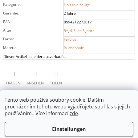
Kategorie
:
Holzspielzeuge
Garantie
:
2 Jahre
EAN
:
8594212272017
Alter
:
5+
,
4-5 let
,
3 Jahre
Farbe
:
Farblos
Material
:
Buchenholz
Dieser Artikel ist leider ausverkauft…
FRAGEN
ANSEHEN
TEILEN
Tento web používá soubory cookie. Dalším
procházením tohoto webu vyjadřujete souhlas s jejich
používáním.. Více informací
zde
.
Einstellungen
F
Facebook