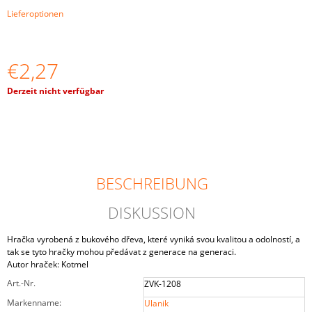
IN
Lieferoptionen
TASSEN“
4
CM
€33,59
€2,27
Verkaufspreis:
Derzeit nicht verfügbar
BESCHREIBUNG
DISKUSSION
Hračka vyrobená z bukového dřeva, které vyniká svou kvalitou a odolností, a
tak se tyto hračky mohou předávat z generace na generaci.
Autor hraček: Kotmel
Art.-Nr.
ZVK-1208
Markenname
:
Ulanik