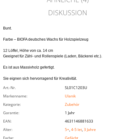
DISKUSSION
Bunt.

Farbe – BIOFA deutsches Wachs für Holzspielzeug

12 Löffel, Höhe von ca. 14 cm

Geeignet für Zähl- und Rollenspiele (Laden, Bäckerei etc.).

Es ist aus Massivholz gefertigt.

Sie eignen sich hervorragend für Kreativität.
Art.-Nr.
SL01C1203U
Markenname
:
Ulanik
Kategorie
:
Zubehör
Garantie
:
1 Jahr
EAN
:
4631146881633
Alter
:
5+
,
4-5 let
,
3 Jahre
Farbe
:
Gefärbt