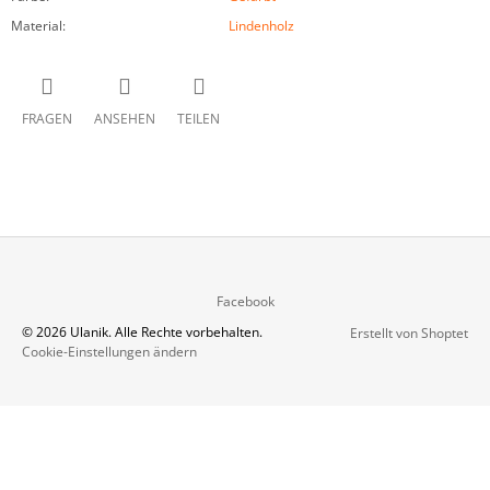
Material
:
Lindenholz
FRAGEN
ANSEHEN
TEILEN
F
Facebook
U
© 2026 Ulanik. Alle Rechte vorbehalten.
Erstellt von Shoptet
SS
Cookie-Einstellungen ändern
Z
E
I
L