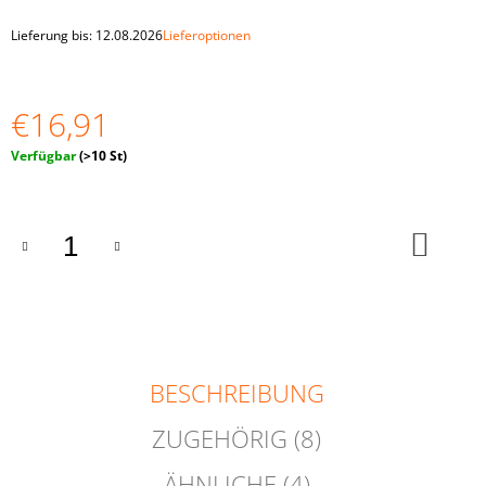
STECKPUPPEN
IN
Lieferung bis:
12.08.2026
Lieferoptionen
TASSEN
MIT
ZIPFELMÜTZEN
UND
€16,91
BÄLLEN‟
€25,42
Verkaufspreis:
Verfügbar
(>10 St)
IN
DEN
WAR
BESCHREIBUNG
ZUGEHÖRIG (8)
ÄHNLICHE (4)