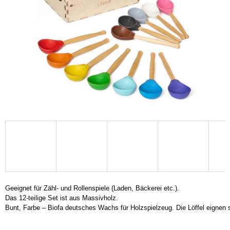
SUCHEN
W
I
R
E
M
P
F
E
H
L
E
N
Geeignet für Zähl- und Rollenspiele (Laden, Bäckerei etc.).

Das 12-teilige Set ist aus Massivholz.

Bunt, Farbe – Biofa deutsches Wachs für Holzspielzeug. Die Löffel eignen si
MONTESSORI-
SPIELZEUG
„REGENBOGEN