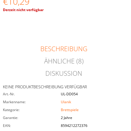
€10,29
UNFINISHED"
35
Verkaufspreis:
Derzeit nicht verfügbar
MM
€2,23
BESCHREIBUNG
ÄHNLICHE (8)
DISKUSSION
KEINE PRODUKTBESCHREIBUNG VERFÜGBAR
Art.-Nr.
UL-DD054
Markenname
:
Ulanik
Kategorie
:
Brettspiele
Garantie
:
2 Jahre
EAN
:
8594212272376