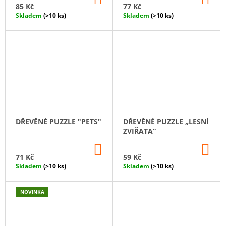
KOŠÍKU
KO
85 Kč
77 Kč
Skladem
(>10 ks)
Skladem
(>10 ks)
DŘEVĚNÉ PUZZLE "PETS"
DŘEVĚNÉ PUZZLE „LESNÍ
ZVIŘATA“
DO
DO
KOŠÍKU
KO
71 Kč
59 Kč
Skladem
(>10 ks)
Skladem
(>10 ks)
NOVINKA