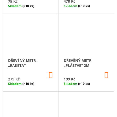
75 Kč
478 Kč
Skladem
(>10 ks)
Skladem
(>10 ks)
DŘEVĚNÝ METR
DŘEVĚNÝ METR
„RAKETA“
„PLÁSTVE“ 2M
DO
DO
KOŠÍKU
KO
279 Kč
199 Kč
Skladem
(>10 ks)
Skladem
(>10 ks)