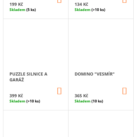
KOŠÍKU
KO
199 Kč
134 Kč
Skladem
(5 ks)
Skladem
(>10 ks)
PUZZLE SILNICE A
DOMINO "VESMÍR"
GARÁŽ
DO
DO
KOŠÍKU
KO
399 Kč
365 Kč
Skladem
(>10 ks)
Skladem
(10 ks)