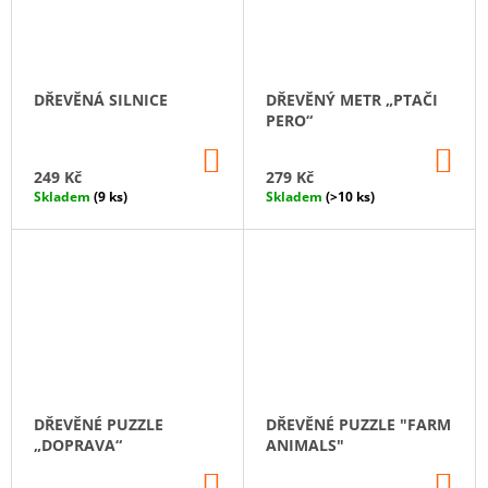
DŘEVĚNÁ SILNICE
DŘEVĚNÝ METR „PTAČI
PERO“
DO
DO
KOŠÍKU
KO
249 Kč
279 Kč
Skladem
(9 ks)
Skladem
(>10 ks)
DŘEVĚNÉ PUZZLE
DŘEVĚNÉ PUZZLE "FARM
„DOPRAVA“
ANIMALS"
DO
DO