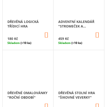
DŘEVĚNÁ LOGICKÁ
ADVENTNÍ KALENDÁŘ
TŘÍDICÍ HRA
"STROMEČEK A
OZDOBY"
DO
DO
KOŠÍKU
KO
180 Kč
459 Kč
Skladem
(>10 ks)
Skladem
(>10 ks)
DŘEVĚNÉ OMALOVÁNKY
DŘEVĚNÁ STOLNÍ HRA
"ROČNÍ OBDOBÍ"
"ŠIKOVNÉ VEVERKY"
DO
DO