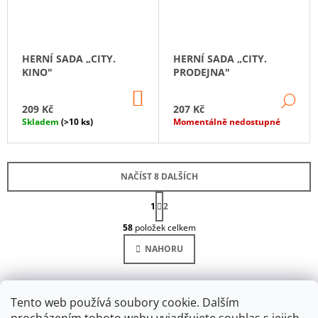
HERNÍ SADA „CITY.
HERNÍ SADA „CITY.
KINO"
PRODEJNA"
DO
DE
KOŠÍKU
209 Kč
207 Kč
Skladem
(>10 ks)
Momentálně nedostupné
NAČÍST 8 DALŠÍCH
S
1
T
2
O
R
58
položek celkem
Á
V
N
L
NAHORU
K
Á
O
D
V
Á
A
N
C
Tento web používá soubory cookie. Dalším
Í
Í