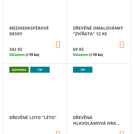
MEZIHEMISFÉROVÉ
DŘEVĚNÉ OMALOVÁNKY
DESKY
"ZVÍŘATA" 12 KS
DO
DO
KOŠÍKU
KO
342 Kč
69 Kč
Skladem
(>10 ks)
Skladem
(>10 ks)
NOVINKA
TIP
TIP
DŘEVĚNÉ LOTO "LÉTO"
DŘEVĚNÁ
HLAVOLAMOVÁ HRA
„MOŘSKÉ SCHOVÁVANÉ“
DO
DO