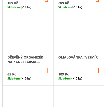
KOŠÍKU
KO
109 Kč
209 Kč
Skladem
(>10 ks)
Skladem
(>10 ks)
DŘEVĚNÝ ORGANIZÉR
OMALOVÁNKA "VESMÍR"
NA KANCELÁŘSKÉ
POTŘEBY „DOMEČEK“
DO
DO
KOŠÍKU
KO
65 Kč
109 Kč
Skladem
(>10 ks)
Skladem
(>10 ks)