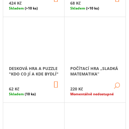
KOŠÍKU
KO
424 Kč
68 Kč
Skladem
(>10 ks)
Skladem
(>10 ks)
DESKOVÁ HRA A PUZZLE
POČÍTACÍ HRA „SLADKÁ
"KDO CO JÍ A KDE BYDLÍ"
MATEMATIKA“
DO
DE
KOŠÍKU
62 Kč
220 Kč
Skladem
(10 ks)
Momentálně nedostupné