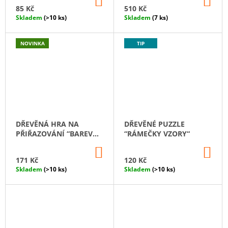
KOŠÍKU
KO
J
85 Kč
510 Kč
E
Skladem
(>10 ks)
Skladem
(7 ks)
M
E
NOVINKA
TIP
MONTESSORI
DŘEVĚNÁ
HRAČKA
„DUHA:
PANÁČCI
V
KELÍMCÍCH
S
DŘEVĚNÁ HRA NA
DŘEVĚNÉ PUZZLE
KLOBOUČKY
PŘIŘAZOVÁNÍ “BAREVNÉ
“RÁMEČKY VZORY“
A
DOMEČKY“
KULIČKAMI“
DO
DO
KOŠÍKU
KO
171 Kč
120 Kč
615
Kč
Skladem
(>10 ks)
Skladem
(>10 ks)