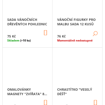
SADA VÁNOČNÍCH
VÁNOČNÍ FIGURKY PRO
DŘEVĚNÝCH POHLEDNIC
MALBU SADA 12 KUSŮ
DO
DE
KOŠÍKU
75 Kč
76 Kč
Skladem
(>10 ks)
Momentálně nedostupné
OMALOVÁNKY
CHRASTÍTKO "VESELÝ
MAGNETY "ZVÍŘATA" 8
DÉŠŤ"
KS
DO
DO
KOŠÍKU
KO