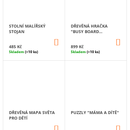
STOLNÍ MALÍŘSKÝ
DŘEVĚNÁ HRAČKA
STOJAN
"BUSY BOARD
DOMEČEK"
DO
DO
KOŠÍKU
KO
485 Kč
899 Kč
Skladem
(>10 ks)
Skladem
(>10 ks)
DŘEVĚNÁ MAPA SVĚTA
PUZZLY "MÁMA A DÍTĚ"
PRO DĚTÍ
DO
DO