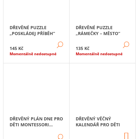
DŘEVĚNÉ PUZZLE
DŘEVĚNÉ PUZZLE
„POSKLÁDEJ PŘÍBĚH“
„RÁMEČKY – MĚSTO“
DETAIL
DE
145 Kč
135 Kč
Momentálně nedostupné
Momentálně nedostupné
DŘEVĚNÝ PLÁN DNE PRO
DŘEVĚNÝ VĚČNÝ
DĚTI MONTESSORI
KALENDÁŘ PRO DĚTI
RUTINA S 42
DO
KARTIČKAMI
DETAIL