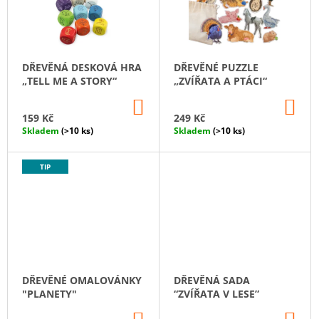
I
Í
A
S
P
J
P
R
Í
R
O
DŘEVĚNÁ DESKOVÁ HRA
DŘEVĚNÉ PUZZLE
T
O
D
„TELL ME A STORY“
„ZVÍŘATA A PTÁCI“
?
D
U
DO
DO
U
KOŠÍKU
KO
K
159 Kč
249 Kč
K
Skladem
(>10 ks)
Skladem
(>10 ks)
T
T
Ů
HLEDAT
Ů
TIP
D
O
P
O
R
DŘEVĚNÉ OMALOVÁNKY
DŘEVĚNÁ SADA
U
"PLANETY"
“ZVÍŘATA V LESE”
Č
DO
DO
U