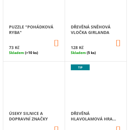
PUZZLE "POHÁDKOVÁ
DŘEVĚNÁ SNĚHOVÁ
RYBA"
VLOČKA GIRLANDA
DO
DO
KOŠÍKU
KO
73 Kč
128 Kč
Skladem
(>10 ks)
Skladem
(5 ks)
TIP
ÚSEKY SILNICE A
DŘEVĚNÁ
DOPRAVNÍ ZNAČKY
HLAVOLAMOVÁ HRA
TETRIS “KDO KOHO
DO
DO
NAŠEL“