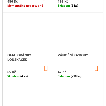
KO
486 Kč
195 Kč
Momentálně nedostupné
Skladem
(5 ks)
OMALOVÁNKY
VÁNOČNÍ OZDOBY
LOUSKÁČEK
DO
DO
KOŠÍKU
KO
65 Kč
47 Kč
Skladem
(4 ks)
Skladem
(>10 ks)