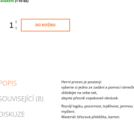
Měrná
Skladem
(>10 ks)
ena:
DO KOŠÍKU
POPIS
Herní proces je poutavý:
vyberte si jedno ze zadání a pomocí rámečk
skládejte na sebe tak,
SOUVISEJÍCÍ (8)
abyste přesně zopakovali obrázek.
Rozvíjí logiku, pozornost, trpělivost, jemno
myšlení.
DISKUZE
Materiál: březová překližka, karton.