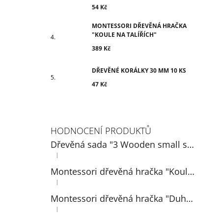
54 Kč
MONTESSORI DŘEVĚNÁ HRAČKA
"KOULE NA TALÍŘÍCH"
389 Kč
DŘEVĚNÉ KORÁLKY 30 MM 10 KS
47 Kč
HODNOCENÍ PRODUKTŮ
Dřevěná sada "3 Wooden small spoons" 14 cm
|
Hodnocení produktu je 5 z 5 hvězdiček.
Montessori dřevěná hračka "Koule na talířích"
|
Hodnocení produktu je 5 z 5 hvězdiček.
Montessori dřevěná hračka "Duhová: míčky v pohárech 3 cm"
|
Hodnocení produktu je 5 z 5 hvězdiček.