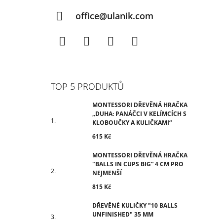
office@ulanik.com
Facebook
Instagram
TikTok
YouTube
TOP 5 PRODUKTŮ
MONTESSORI DŘEVĚNÁ HRAČKA
„DUHA: PANÁČCI V KELÍMCÍCH S
KLOBOUČKY A KULIČKAMI“
615 Kč
MONTESSORI DŘEVĚNÁ HRAČKA
"BALLS IN CUPS BIG“ 4 CM PRO
NEJMENŠÍ
815 Kč
DŘEVĚNÉ KULIČKY "10 BALLS
UNFINISHED" 35 MM