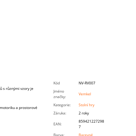
Kód
NV-RV007
ů s různými vzory je
Jméno
Vemkel
značky
:
Kategorie
:
Stolní hry
u motoriku a prostorové
Záruka
:
2 roky
859421227298
EAN
:
7
Barva
:
Barevné