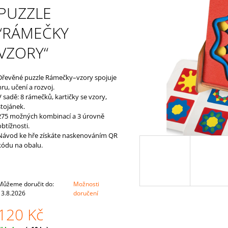
NEJMENŠÍ
54 Kč
PUZZLE
815 Kč
“RÁMEČKY
VZORY“
Dřevěné puzzle Rámečky–vzory spojuje
hru, učení a rozvoj.
V sadě: 8 rámečků, kartičky se vzory,
stojánek.
275 možných kombinací a 3 úrovně
obtížnosti.
Návod ke hře získáte naskenováním QR
kódu na obalu.
Můžeme doručit do:
Možnosti
13.8.2026
doručení
120 Kč