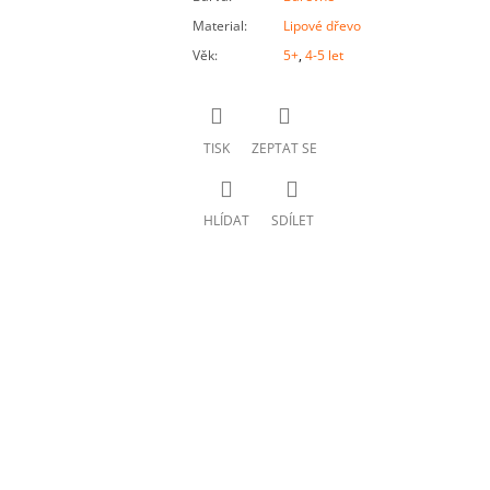
Material
:
Lipové dřevo
Věk
:
5+
,
4-5 let
TISK
ZEPTAT SE
HLÍDAT
SDÍLET