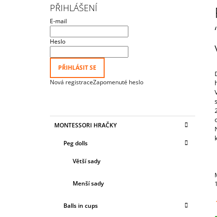
KLOBOUČKY A KULIČKAMI“
S
PŘIHLÁŠENÍ
615 Kč
T
E-mail
R
A
Heslo
N
N
PŘIHLÁSIT SE
Í
Nová registrace
Zapomenuté heslo
P
A
N
K
Přeskočit
MONTESSORI HRAČKY
E
A
kategorie
T
L
Peg dolls
E
G
Větší sady
O
R
I
Menší sady
E
Balls in cups