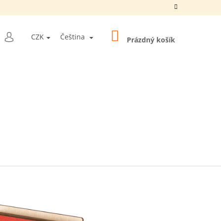
NÁKUPNÍ
LEDAT
CZK
Čeština
KOŠÍK
Prázdný košík
PŘIHLÁŠENÍ
Y "10 BALLS
5 MM