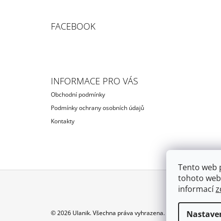
FACEBOOK
INFORMACE PRO VÁS
Obchodní podmínky
Podmínky ochrany osobních údajů
Kontakty
Tento web 
tohoto webu
informací
z
Z
Á
Nastave
© 2026 Ulanik. Všechna práva vyhrazena.
Upravit nastavení c