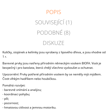
POPIS
SOUVISEJÍCÍ (1)
PODOBNÉ (8)
DISKUZE
Kuličky, stojánek a kelímky jsou vyrobeny z lipového dřeva, a jsou vhodne od
1 r.
Barevné prvky jsou natřeny přírodním německým voskem BIOFA. Vosk je
bezpečný i pro batolata, která chtějí všechno vyzkoušet a ochutnat.
Upozornění: Prvky potřené přírodním voskem by se neměly mýt mýdlem.
Čistit vlhkým hadříkem nebo houbičkou.
Pomáhá rozvíjet:
- barevné vnímání a analýzu;
- koordinaci pohybu;
- píli;
- pozornost;
- hmatovou citlivost a jemnou motoriku.