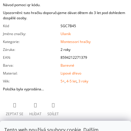
Návod pomoci qr kódu.
Upozornění: tuto hračku doporučujeme dávat dětem do 3 let pod dohledem
dospělé osoby.
Kód
SGC7B45
Jméno značky
:
Ulanik
Kategorie
:
Montessori hračky
Záruka
:
2 roky
EAN
:
8594212271379
Barva
:
Barevné
Material
:
Lipové dřevo
Věk
:
5+
,
4-5 let
,
3 roky
Položka byla vyprodána…
ZEPTAT SE
HLÍDAT
SDÍLET
Tento web používá soubory cookie. Dalším