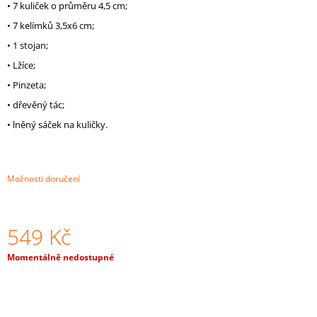
• 7 kuliček o průměru 4,5 cm;
J
E
• 7 kelímků 3,5х6 cm;
M
• 1 stojan;
E
• Lžíce;
DŘEVĚNÉ
• Pinzeta;
KORÁLKY
• dřevěný tác;
30
MM
• lněný sáček na kuličky.
10
KS
47
Kč
Možnosti doručení
549 Kč
Měrná
Momentálně nedostupné
cena: