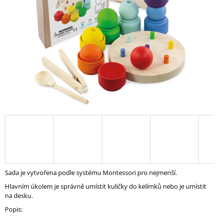
A
J
Í
T
?
HLEDAT
D
O
P
Sada je vytvořena podle systému Montessori pro nejmenší.
O
Hlavním úkolem je správně umístit kuličky do kelímků nebo je umístit
R
na desku.
U
Č
Popis:
U