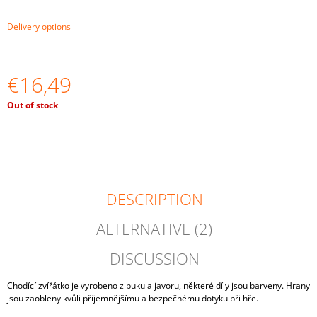
O
M
Delivery options
M
E
N
D
€16,49
Measure
Out of stock
WOODEN
price:
BEADS
30
MM
10
PCS
€1,94
DESCRIPTION
ALTERNATIVE (2)
DISCUSSION
Chodící zvířátko je vyrobeno z buku a javoru, některé díly jsou barveny. Hrany
jsou zaobleny kvůli příjemnějšímu a bezpečnému dotyku při hře.