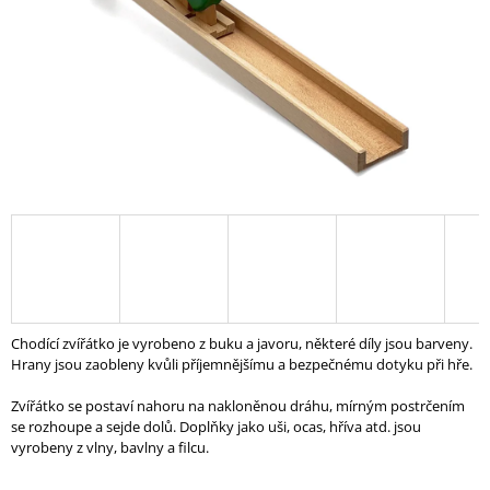
I
N
G
F
O
R
?
SEARCH
Chodící zvířátko je vyrobeno z buku a javoru, některé díly jsou barveny.
Hrany jsou zaobleny kvůli příjemnějšímu a bezpečnému dotyku při hře.
W
Zvířátko se postaví nahoru na nakloněnou dráhu, mírným postrčením
E
se rozhoupe a sejde dolů. Doplňky jako uši, ocas, hříva atd. jsou
R
vyrobeny z vlny, bavlny a filcu.
E
C