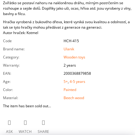
Zvířátko se postaví nahoru na nakloněnou dráhu, mírným postrčením se
rozhoupe a sejde dolů. Doplňky jako uši, ocas, hříva atd. jsou vyrobeny z vlny,
bavlny a filcu.
Hračka vyrobená z bukového dřeva, které vyniká svou kvalitou a odolností, a
tak se tyto hračky mohou předávat z generace na generaci.
Autor hraček: Kotmel
Code
HCH-415
Brand name
:
Ulanik
Category
:
Wooden toys
Warranty
:
2 years
EAN
:
2000368879858
Age
:
5+
,
4-5 years
Color
:
Painted
Material
:
Beech wood
The item has been sold out…
ASK
WATCH
SHARE