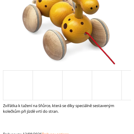
I
N
G
F
O
R
?
SEARCH
Zvířátka k tažení na šňůrce, která se díky speciálně sestaveným
W
kolečkům při jízdě vrtí do stran.
E
R
E
C