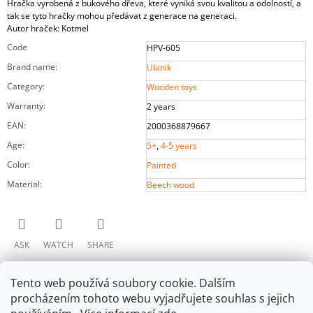
Hračka vyrobená z bukového dřeva, které vyniká svou kvalitou a odolností, a
tak se tyto hračky mohou předávat z generace na generaci.
Autor hraček: Kotmel
Code
HPV-605
Brand name
:
Ulanik
Category
:
Wooden toys
Warranty
:
2 years
EAN
:
2000368879667
Age
:
5+
,
4-5 years
Color
:
Painted
Material
:
Beech wood
ASK
WATCH
SHARE
Tento web používá soubory cookie. Dalším
procházením tohoto webu vyjadřujete souhlas s jejich