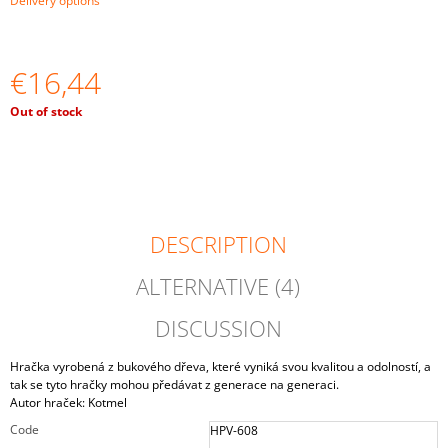
Delivery options
O
M
M
E
€16,44
N
D
Measure
Out of stock
price:
"BALLS
IN
CUPS.
LARGE"
BALLS
OF
DESCRIPTION
4
CM
ALTERNATIVE (4)
€33,59
DISCUSSION
Hračka vyrobená z bukového dřeva, které vyniká svou kvalitou a odolností, a
tak se tyto hračky mohou předávat z generace na generaci.
Autor hraček: Kotmel
Code
HPV-608