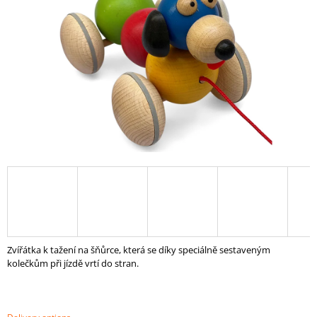
I
N
G
F
O
R
?
SEARCH
Zvířátka k tažení na šňůrce, která se díky speciálně sestaveným
W
kolečkům při jízdě vrtí do stran.
E
R
E
C