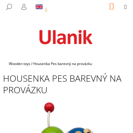
C
Skip
SHOPP
M
SEARCH
to
CART
A
LOGIN
BACK
BACK
content
R
T
W
H
A
T
A
Home
Wooden toys
/
Housenka Pes barevný na provázku
R
HOUSENKA PES BAREVNÝ NA
E
Y
PROVÁZKU
O
U
L
O
O
K