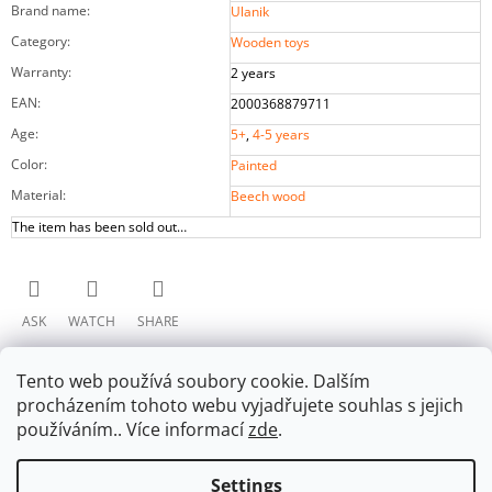
Brand name
:
Ulanik
Category
:
Wooden toys
Warranty
:
2 years
EAN
:
2000368879711
Age
:
5+
,
4-5 years
Color
:
Painted
Material
:
Beech wood
The item has been sold out…
ASK
WATCH
SHARE
Tento web používá soubory cookie. Dalším
procházením tohoto webu vyjadřujete souhlas s jejich
používáním.. Více informací
zde
.
Settings