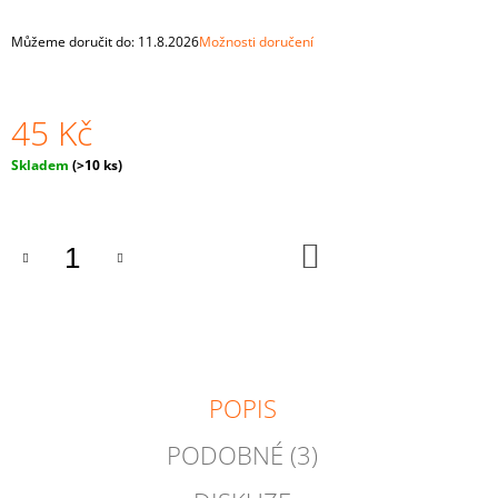
J
E
Můžeme doručit do:
11.8.2026
Možnosti doručení
M
E
45 Kč
DŘEVĚNÁ
SADA
Měrná
Skladem
(>10 ks)
"KORÁLKY"
cena:
10
KUSŮ
47
DO
Kč
KOŠÍKU
POPIS
PODOBNÉ (3)