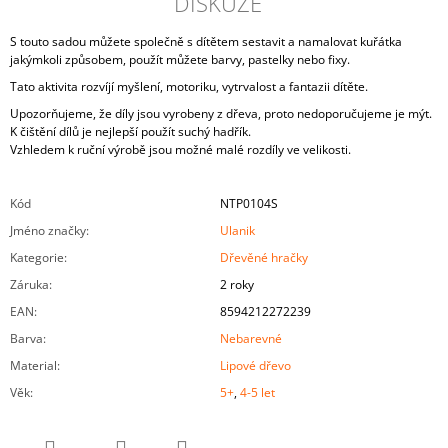
DISKUZE
S touto sadou můžete společně s dítětem sestavit a namalovat kuřátka
jakýmkoli způsobem, použít můžete barvy, pastelky nebo fixy.
Tato aktivita rozvíjí myšlení, motoriku, vytrvalost a fantazii dítěte.
Upozorňujeme, že díly jsou vyrobeny z dřeva, proto nedoporučujeme je mýt.
K čištění dílů je nejlepší použít suchý hadřík.
Vzhledem k ruční výrobě jsou možné malé rozdíly ve velikosti.
Kód
NTP0104S
Jméno značky
:
Ulanik
Kategorie
:
Dřevěné hračky
Záruka
:
2 roky
EAN
:
8594212272239
Barva
:
Nebarevné
Material
:
Lipové dřevo
Věk
:
5+
,
4-5 let