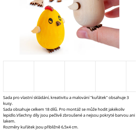
A
J
Í
T
?
HLEDAT
D
Sada pro vlastní skládání, kreativitu a malování "kuřátek" obsahuje 3
O
kusy.
P
Sada obsahuje celkem 18 dílů. Pro montáž se může hodit jakékoliv
O
lepidlo.Všechny díly jsou pečlivě zbroušené a nejsou pokryté barvou ani
R
lakem.
U
Rozměry kuřátek jsou přibližně 6,5x4 cm.
Č
U