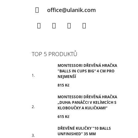
office@ulanik.com
Facebook
Instagram
TikTok
YouTube
TOP 5 PRODUKTŮ
MONTESSORI DŘEVĚNÁ HRAČKA
"BALLS IN CUPS BIG“ 4 CM PRO
NEJMENŠÍ
815 Kč
MONTESSORI DŘEVĚNÁ HRAČKA
„DUHA: PANÁČCI V KELÍMCÍCH S
KLOBOUČKY A KULIČKAMI“
615 Kč
DŘEVĚNÉ KULIČKY "10 BALLS
UNFINISHED" 35 MM