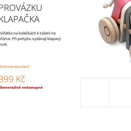
KLOBOUČKY A KULIČKAMI“
54 Kč
PROVÁZKU
615 Kč
KLAPAČKA
Zvířátka na kolečkách k tažení na
šňůrce. Při pohybu vydávají klapavý
zvuk.
Možnosti doručení
399 Kč
Měrná
Momentálně nedostupné
ena: