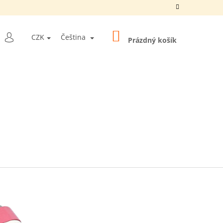
NÁKUPNÍ
LEDAT
CZK
Čeština
KOŠÍK
Prázdný košík
PŘIHLÁŠENÍ
Y "10 BALLS
5 MM