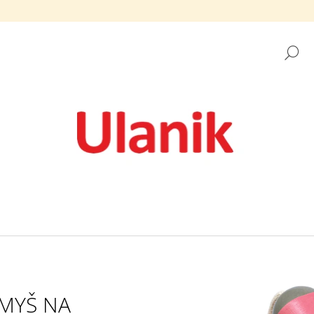
H
CO POTŘEBUJETE NAJÍT?
HLEDAT
DOPORUČUJEME
MONTESSORI DŘEVĚNÁ HRAČKA
DŘEVĚNÉ KULIČK
MYŠ NA
„DUHA: PANÁČCI V KELÍMCÍCH S
UNFINISHED" 3