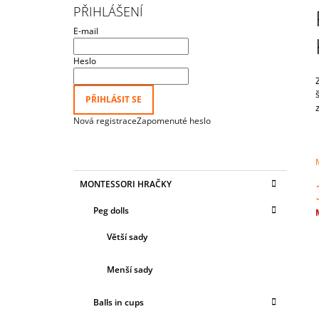
NEJMENŠÍ
S
PŘIHLÁŠENÍ
815 Kč
T
E-mail
R
A
Heslo
N
N
PŘIHLÁSIT SE
Í
Nová registrace
Zapomenuté heslo
P
A
N
K
Přeskočit
MONTESSORI HRAČKY
E
A
kategorie
T
L
Peg dolls
E
c
G
Větší sady
O
R
I
Menší sady
E
Balls in cups