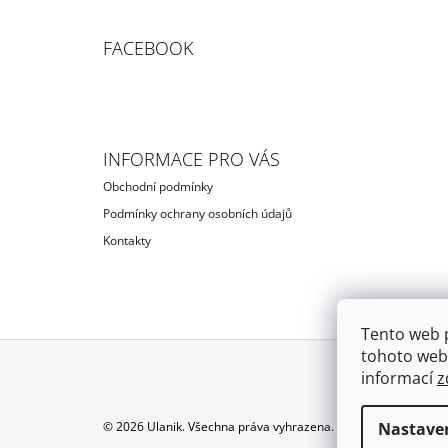
FACEBOOK
INFORMACE PRO VÁS
Obchodní podmínky
Podmínky ochrany osobních údajů
Kontakty
Tento web 
tohoto webu
informací
z
Z
Á
Nastave
© 2026 Ulanik. Všechna práva vyhrazena.
Upravit nastavení c
P