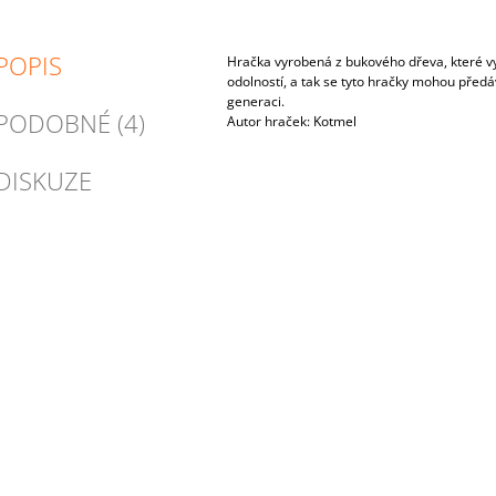
POPIS
Hračka vyrobená z bukového dřeva, které vy
odolností, a tak se tyto hračky mohou před
generaci.
PODOBNÉ (4)
Autor hraček: Kotmel
DISKUZE