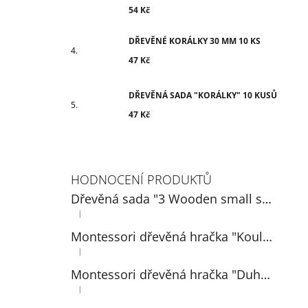
54 Kč
DŘEVĚNÉ KORÁLKY 30 MM 10 KS
47 Kč
DŘEVĚNÁ SADA "KORÁLKY" 10 KUSŮ
47 Kč
HODNOCENÍ PRODUKTŮ
Dřevěná sada "3 Wooden small spoons" 14 cm
|
Hodnocení produktu je 5 z 5 hvězdiček.
Montessori dřevěná hračka "Koule na talířích"
|
Hodnocení produktu je 5 z 5 hvězdiček.
Montessori dřevěná hračka "Duhová: míčky v pohárech 3 cm"
|
Hodnocení produktu je 5 z 5 hvězdiček.