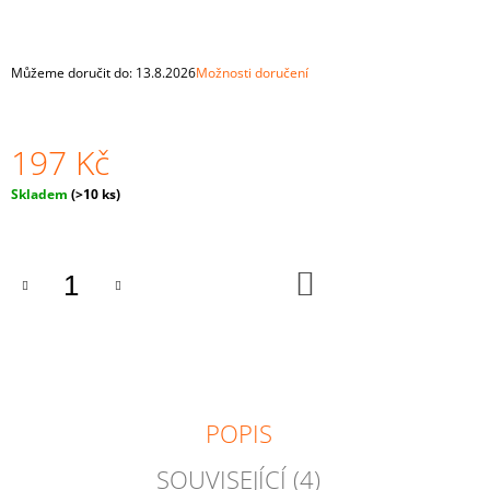
J
E
M
Můžeme doručit do:
13.8.2026
Možnosti doručení
E
MONTESSORI
DŘEVĚNÁ
197 Kč
HRAČKA
"BALLS
Měrná
Skladem
(>10 ks)
IN
cena:
CUPS
BIG“
4
DO
CM
KOŠÍKU
PRO
NEJMENŠÍ
815
Kč
POPIS
SOUVISEJÍCÍ (4)