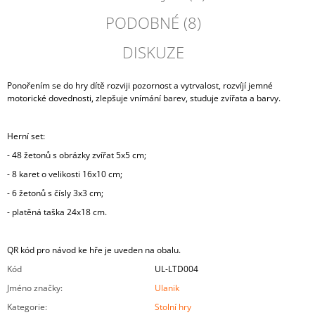
PODOBNÉ (8)
DISKUZE
Ponořením se do hry dítě rozviji pozornost a vytrvalost, rozvíjí jemné
motorické dovednosti, zlepšuje vnímání barev, studuje zvířata a barvy.
Herní set:
- 48 žetonů s obrázky zvířat 5x5 cm;
- 8 karet o velikosti 16x10 cm;
- 6 žetonů s čísly 3x3 cm;
- platěná taška 24x18 cm.
QR kód pro návod ke hře je uveden na obalu.
Kód
UL-LTD004
Jméno značky
:
Ulanik
Kategorie
:
Stolní hry