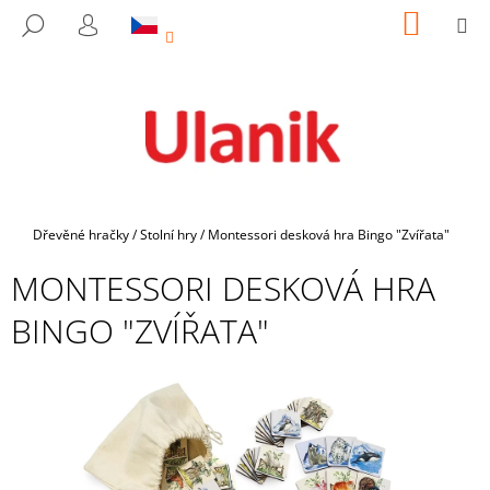
K
Přejít
NÁKUP
M
HLEDAT
na
KOŠÍK
O
PŘIHLÁŠENÍ
ZPĚT
ZPĚT
obsah
Š
Í
C
K
O
P
O
T
Domů
Dřevěné hračky
/
Stolní hry
/
Montessori desková hra Bingo "Zvířata"
Ř
MONTESSORI DESKOVÁ HRA
E
B
BINGO "ZVÍŘATA"
U
J
E
T
E
N