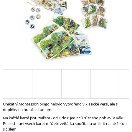
A
J
Í
T
?
HLEDAT
D
O
P
Unikátní Montessori bingo nebylo vytvořeno v klasické verzi, ale s
O
doplňky na hraní a studium.
R
Na každé kartě jsou zvířata - od 1 do 6 jedinců různého pohlaví a věku.
U
Po sesbírání všech karet můžete zvířátka spočítat a umístit na ně žeton
Č
s číslem.
U