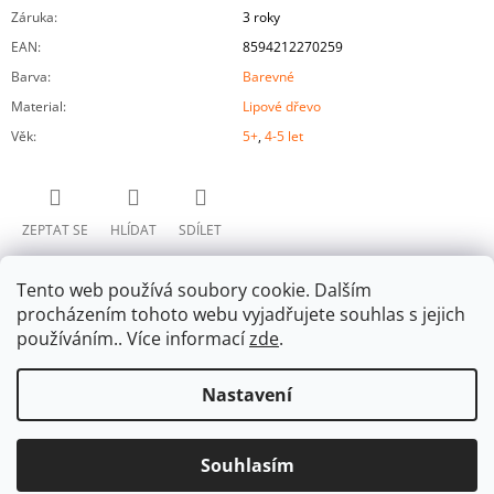
Záruka
:
3 roky
EAN
:
8594212270259
Barva
:
Barevné
Material
:
Lipové dřevo
Věk
:
5+
,
4-5 let
ZEPTAT SE
HLÍDAT
SDÍLET
Tento web používá soubory cookie. Dalším
procházením tohoto webu vyjadřujete souhlas s jejich
používáním.. Více informací
zde
.
Nastavení
Z
Facebook
Á
© 2026 Ulanik. Všechna práva vyhrazena.
Upravit
Vytvořil Shoptet
P
Souhlasím
nastavení cookies
🤩 👉 25 % sleva s promokódem RADOST25
A