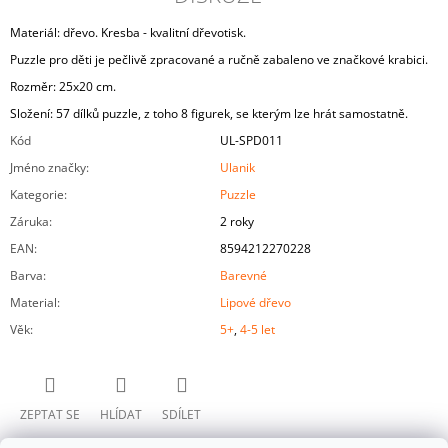
Materiál: dřevo. Kresba - kvalitní dřevotisk.
Puzzle pro děti je pečlivě zpracované a ručně zabaleno ve značkové krabici.
Rozměr: 25x20 cm.
Složení: 57 dílků puzzle, z toho 8 figurek, se kterým lze hrát samostatně.
Kód
UL-SPD011
Jméno značky
:
Ulanik
Kategorie
:
Puzzle
Záruka
:
2 roky
EAN
:
8594212270228
Barva
:
Barevné
Material
:
Lipové dřevo
Věk
:
5+
,
4-5 let
ZEPTAT SE
HLÍDAT
SDÍLET