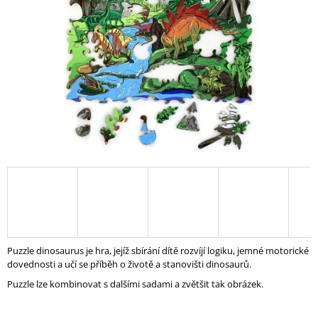
A
J
Í
T
?
HLEDAT
D
O
P
Puzzle dinosaur
u
s je hra, jejíž sbírání dítě rozvíjí logiku, jemné motorické
O
dovednosti a učí se příběh o životě a stanovišti dinosaurů.
R
Puzzle lze kombinovat s dalšími sadami a zvětšit tak obrázek.
U
Č
U