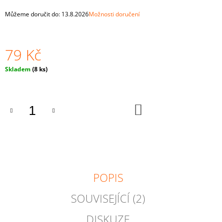
J
Můžeme doručit do:
13.8.2026
Možnosti doručení
E
M
E
79 Kč
MONTESSORI
DŘEVĚNÁ
Měrná
Skladem
(8 ks)
HRAČKA
cena:
"BALLS
IN
CUPS
DO
BIG“
KOŠÍKU
4
CM
PRO
NEJMENŠÍ
815
Kč
POPIS
SOUVISEJÍCÍ (2)
DISKUZE