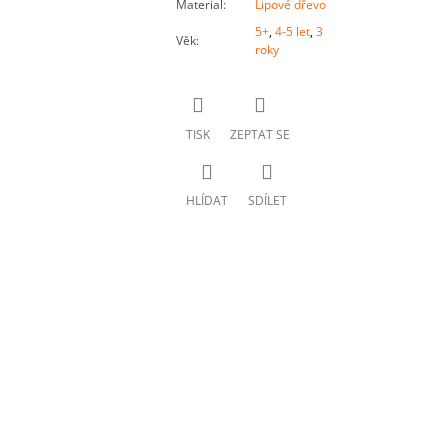
Material
:
Lipové dřevo
5+
,
4-5 let
,
3
Věk
:
roky
TISK
ZEPTAT SE
HLÍDAT
SDÍLET