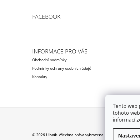
FACEBOOK
INFORMACE PRO VÁS
Obchodní podmínky
Podmínky ochrany osobních údajů
Kontakty
Tento web 
tohoto webu
informací
z
Z
Á
Nastave
© 2026 Ulanik. Všechna práva vyhrazena.
Upravit nastavení c