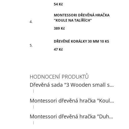
54 Kč
MONTESSORI DŘEVĚNÁ HRAČKA
"KOULE NA TALÍŘÍCH"
389 Kč
DŘEVĚNÉ KORÁLKY 30 MM 10 KS
47 Kč
HODNOCENÍ PRODUKTŮ
Dřevěná sada "3 Wooden small spoons" 14 cm
|
Hodnocení produktu je 5 z 5 hvězdiček.
Montessori dřevěná hračka "Koule na talířích"
|
Hodnocení produktu je 5 z 5 hvězdiček.
Montessori dřevěná hračka "Duhová: míčky v pohárech 3 cm"
|
Hodnocení produktu je 5 z 5 hvězdiček.