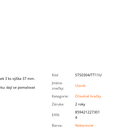
Kód
STS0304/TT11U
nek 3 ks výška 37 mm.
Jméno
Ulanik
itu: dají se pomalovat
značky
:
Kategorie
:
Dřevěné hračky
Záruka
:
2 roky
859421227301
EAN
:
4
Barva
:
Nebarevné