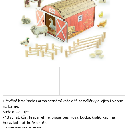
A
J
Í
T
?
HLEDAT
D
O
P
Dřevěná hrací sada Farma seznámí vaše dítě se zvířátky a jejich životem
O
na farmě.
R
Sada obsahuje:
U
- 13 zvířat: kůň, kráva, jehně, prase, pes, koza, kočka, králík, kachna,
Č
husa, kohout, kuře a kuře;
U