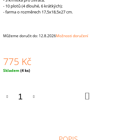
- 3 krmítka pro zvířata;
J
- 10 plotů (4 dlouhé, 6 krátkých);
E
- farma o rozměrech 17,5x18,5x27 cm.
M
E
Můžeme doručit do:
12.8.2026
Možnosti doručení
MONTESSORI
DŘEVĚNÁ
HRAČKA
"BALLS
775 Kč
IN
CUPS
BIG“
Měrná
Skladem
(4 ks)
4
cena:
CM
PRO
NEJMENŠÍ
DO
KOŠÍKU
815
Kč
POPIS