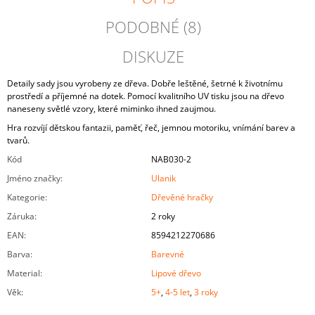
PODOBNÉ (8)
DISKUZE
Detaily sady jsou vyrobeny ze dřeva. Dobře leštěné, šetrné k životnímu
prostředí a příjemné na dotek. Pomocí kvalitního UV tisku jsou na dřevo
naneseny světlé vzory, které miminko ihned zaujmou.
Hra rozvíjí dětskou fantazii, paměť, řeč, jemnou motoriku, vnímání barev a
tvarů.
Kód
NAB030-2
Jméno značky
:
Ulanik
Kategorie
:
Dřevěné hračky
Záruka
:
2 roky
EAN
:
8594212270686
Barva
:
Barevné
Material
:
Lipové dřevo
Věk
:
5+
,
4-5 let
,
3 roky