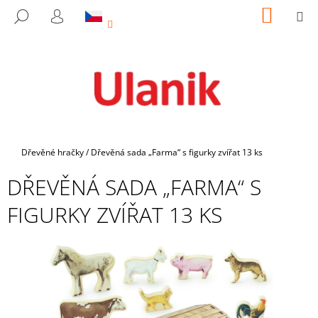
K
Přejít
NÁKUP
M
HLEDAT
na
KOŠÍK
O
PŘIHLÁŠENÍ
ZPĚT
ZPĚT
obsah
Š
Í
C
K
O
P
O
T
Domů
Dřevěné hračky
/
Dřevěná sada „Farma“ s figurky zvířat 13 ks
Ř
DŘEVĚNÁ SADA „FARMA“ S
E
B
FIGURKY ZVÍŘAT 13 KS
U
J
E
T
E
N