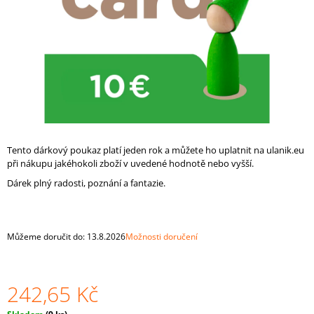
A
J
Í
T
?
Tento dárkový poukaz platí jeden rok a můžete ho uplatnit na ulanik.eu
HLEDAT
při nákupu jakéhokoli zboží v uvedené hodnotě nebo vyšší.
Dárek plný radosti, poznání a fantazie.
D
O
Můžeme doručit do:
13.8.2026
Možnosti doručení
P
O
R
U
242,65 Kč
Č
U
Měrná