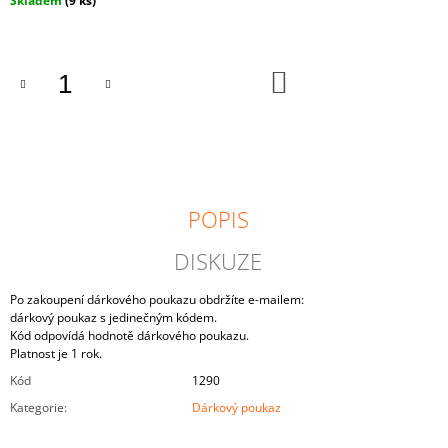
Skladem
(9 ks)
J
cena:
E
M
E
DO
KOŠÍKU
MONTESSORI
DŘEVĚNÁ
HRAČKA
"BALLS
IN
CUPS
POPIS
BIG“
4
CM
DISKUZE
PRO
NEJMENŠÍ
Po zakoupení dárkového poukazu obdržíte e-mailem:
815
dárkový poukaz s jedinečným kódem.
Kč
Kód odpovídá hodnotě dárkového poukazu.
Platnost je 1 rok.
Kód
1290
Kategorie
:
Dárkový poukaz